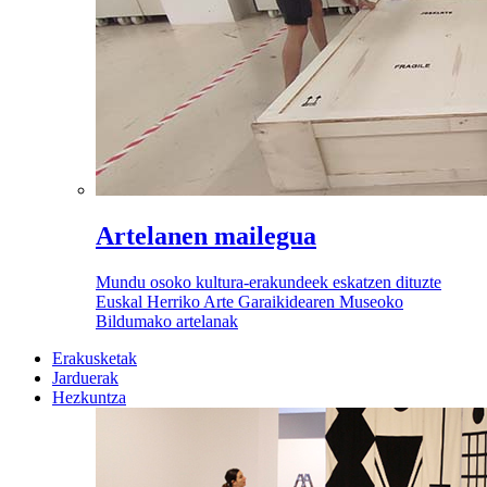
Artelanen mailegua
Mundu osoko kultura-erakundeek eskatzen dituzte
Euskal Herriko Arte Garaikidearen Museoko
Bildumako artelanak
Erakusketak
Jarduerak
Hezkuntza