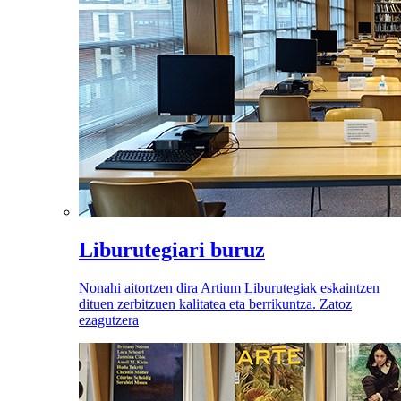
Liburutegiari buruz
Nonahi aitortzen dira Artium Liburutegiak eskaintzen
dituen zerbitzuen kalitatea eta berrikuntza. Zatoz
ezagutzera