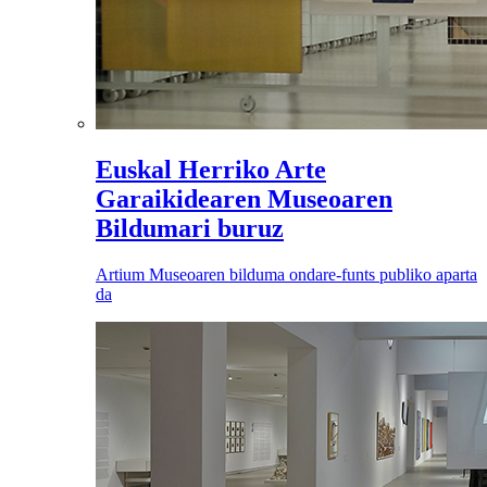
Euskal Herriko Arte
Garaikidearen Museoaren
Bildumari buruz
Artium Museoaren bilduma ondare-funts publiko aparta
da