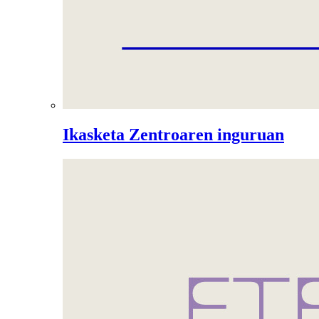
Ikasketa Zentroaren inguruan