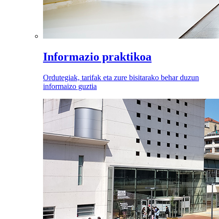
Informazio praktikoa
Ordutegiak, tarifak eta zure bisitarako behar duzun
informaizo guztia