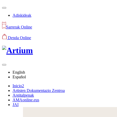
Adiskideak
Sarrerak Online
Denda Online
English
Español
Inicio2
Artisten Dokumentazio Zentroa
Argitalpenak
AMAonline.eus
JAI