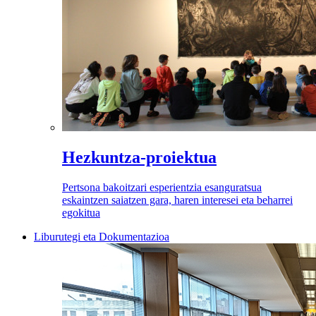
Hezkuntza-proiektua
Pertsona bakoitzari esperientzia esanguratsua
eskaintzen saiatzen gara, haren interesei eta beharrei
egokitua
Liburutegi eta Dokumentazioa