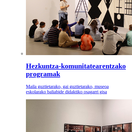
Hezkuntza-komunitatearentzako
programak
Maila guztietarako, gai guztietarako, museoa
eskolarako baliabide didaktiko osagarri gisa