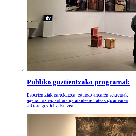
Publiko guztientzako programak
Esperientziak partekatzea, egungo artearen sekretuak
agerian uztea, kultura garaikidearen ateak gizartearen
sektore guztiei zabaltzea