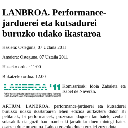
LANBROA. Performance-
jarduerei eta kutsadurei
buruzko udako ikastaroa
Hasiera:
Osteguna, 07 Uztaila 2011
Amaiera:
Osteguna, 07 Uztaila 2011
Hasteko ordua:
11:00
Bukatzeko ordua:
12:00
Komisarioak: Idoia Zabaleta eta
Isabel de Naverán.
ARTIUM, LANBROA, performance-jarduerei eta kutsadurei
buruzko udako ikastaroaren lehen edizioa aurkeztera dator. Bi
pelikulak, bi performancek, prozesuan dagoen lan batek, zenbait
solasaldik eta guzti hau mamitsuki jarraituko duen mintegi batek
osatzen dute programa. Lainoa gogoko duten guztiei zuzenduta.