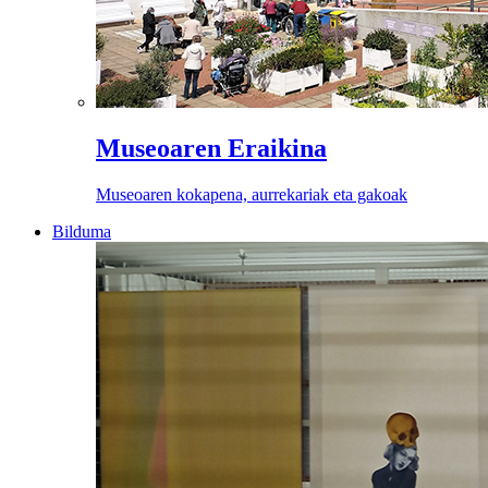
Museoaren Eraikina
Museoaren kokapena, aurrekariak eta gakoak
Bilduma