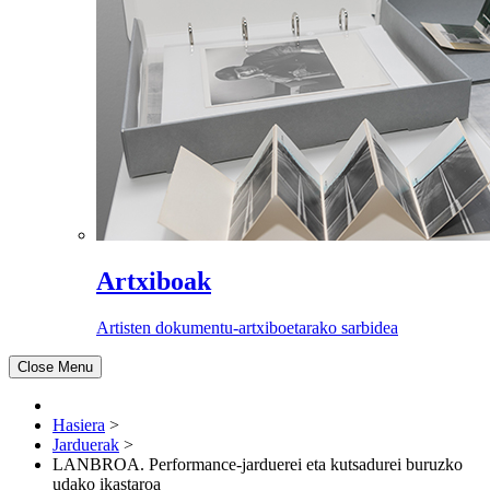
Artxiboak
Artisten dokumentu-artxiboetarako sarbidea
Close Menu
Hasiera
>
Jarduerak
>
LANBROA. Performance-jarduerei eta kutsadurei buruzko
udako ikastaroa