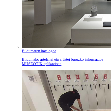
Bildumaren katalogoa
Bildumako artelanei eta artistei buruzko informazioa
MUSEOTIK aplikazioan