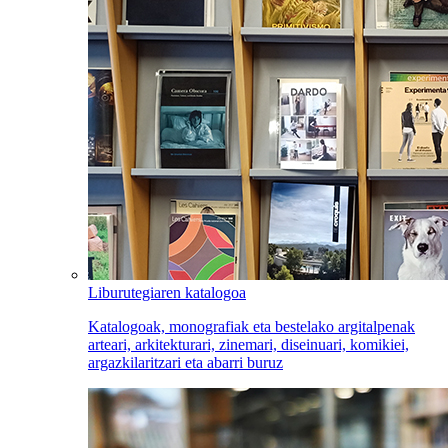
Liburutegiaren katalogoa
Katalogoak, monografiak eta bestelako argitalpenak
arteari, arkitekturari, zinemari, diseinuari, komikiei,
argazkilaritzari eta abarri buruz