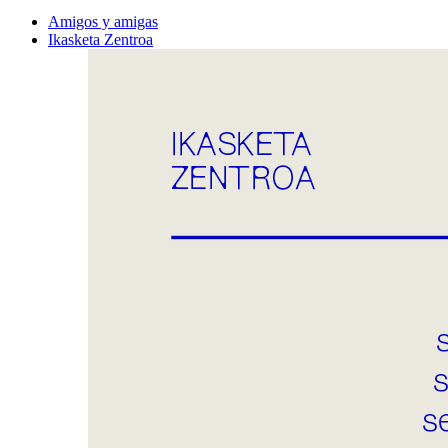
Amigos y amigas
Ikasketa Zentroa