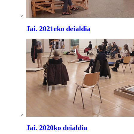
Jai. 2021eko deialdia
Jai. 2020ko deialdia