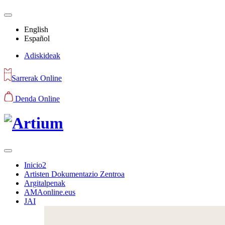
English
Español
Adiskideak
Sarrerak Online
Denda Online
Inicio2
Artisten Dokumentazio Zentroa
Argitalpenak
AMAonline.eus
JAI