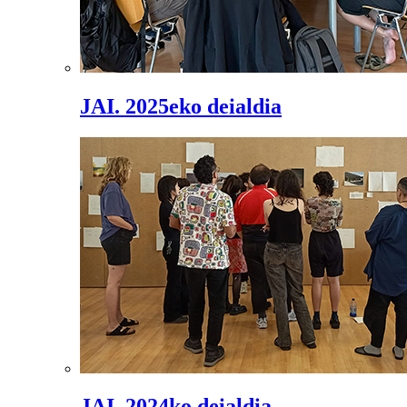
JAI. 2025eko deialdia
JAI. 2024ko deialdia