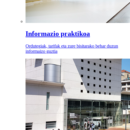
Informazio praktikoa
Ordutegiak, tarifak eta zure bisitarako behar duzun
informaizo guztia