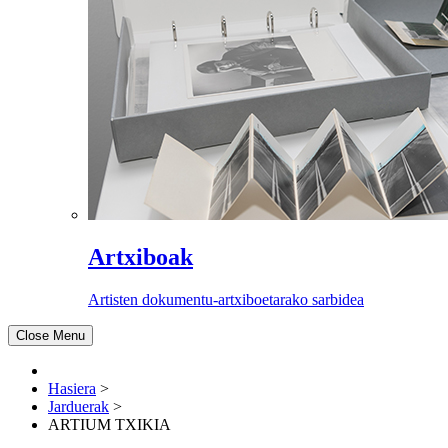
Artxiboak
Artisten dokumentu-artxiboetarako sarbidea
Close Menu
Hasiera
>
Jarduerak
>
ARTIUM TXIKIA