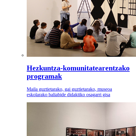
Hezkuntza-komunitatearentzako
programak
Maila guztietarako, gai guztietarako, museoa
eskolarako baliabide didaktiko osagarri gisa