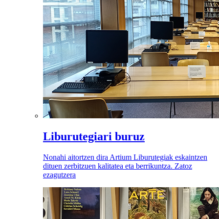
Liburutegiari buruz
Nonahi aitortzen dira Artium Liburutegiak eskaintzen
dituen zerbitzuen kalitatea eta berrikuntza. Zatoz
ezagutzera