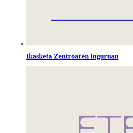
Ikasketa Zentroaren inguruan