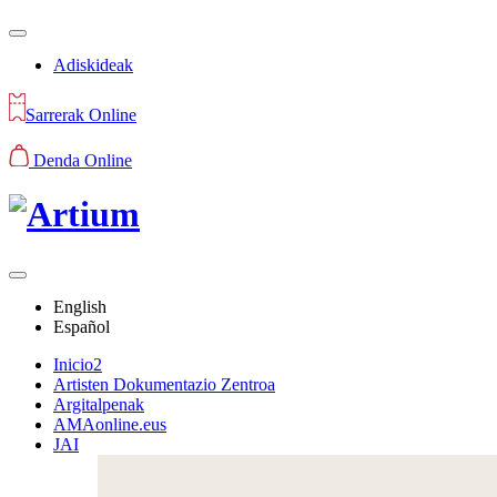
Adiskideak
Sarrerak Online
Denda Online
English
Español
Inicio2
Artisten Dokumentazio Zentroa
Argitalpenak
AMAonline.eus
JAI