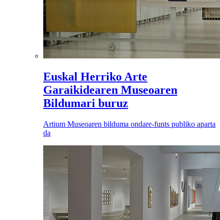
Euskal Herriko Arte
Garaikidearen Museoaren
Bildumari buruz
Artium Museoaren bilduma ondare-funts publiko aparta
da