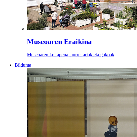
Museoaren Eraikina
Museoaren kokapena, aurrekariak eta gakoak
Bilduma