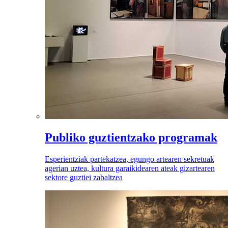
Publiko guztientzako programak
Esperientziak partekatzea, egungo artearen sekretuak
agerian uztea, kultura garaikidearen ateak gizartearen
sektore guztiei zabaltzea