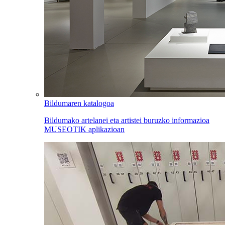
Bildumaren katalogoa
Bildumako artelanei eta artistei buruzko informazioa
MUSEOTIK aplikazioan