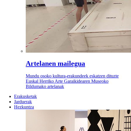
Artelanen mailegua
Mundu osoko kultura-erakundeek eskatzen dituzte
Euskal Herriko Arte Garaikidearen Museoko
Bildumako artelanak
Erakusketak
Jarduerak
Hezkuntza