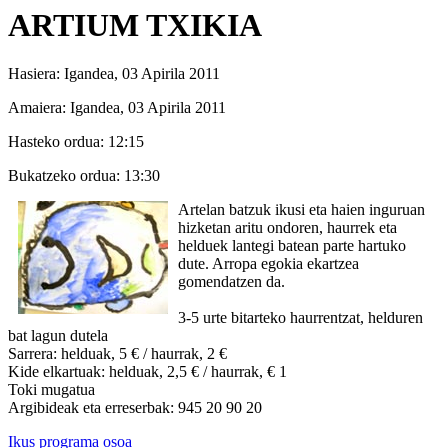
ARTIUM TXIKIA
Hasiera:
Igandea, 03 Apirila 2011
Amaiera:
Igandea, 03 Apirila 2011
Hasteko ordua:
12:15
Bukatzeko ordua:
13:30
Artelan batzuk ikusi eta haien inguruan
hizketan aritu ondoren, haurrek eta
helduek lantegi batean parte hartuko
dute. Arropa egokia ekartzea
gomendatzen da.
3-5 urte bitarteko haurrentzat, helduren
bat lagun dutela
Sarrera: helduak, 5 € / haurrak, 2 €
Kide elkartuak: helduak, 2,5 € / haurrak, € 1
Toki mugatua
Argibideak eta erreserbak: 945 20 90 20
Ikus programa osoa