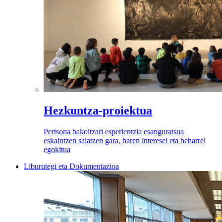
Hezkuntza-proiektua
Pertsona bakoitzari esperientzia esanguratsua
eskaintzen saiatzen gara, haren interesei eta beharrei
egokitua
Liburutegi eta Dokumentazioa