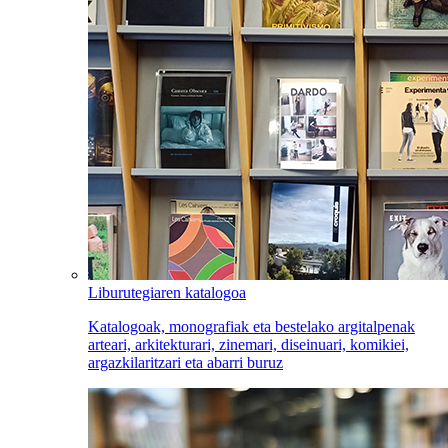
Liburutegiaren katalogoa
Katalogoak, monografiak eta bestelako argitalpenak
arteari, arkitekturari, zinemari, diseinuari, komikiei,
argazkilaritzari eta abarri buruz