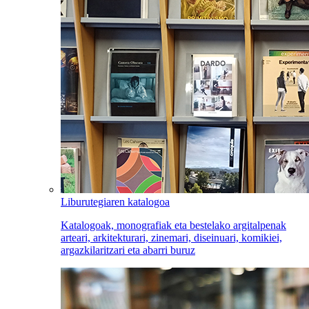
Liburutegiaren katalogoa
Katalogoak, monografiak eta bestelako argitalpenak
arteari, arkitekturari, zinemari, diseinuari, komikiei,
argazkilaritzari eta abarri buruz