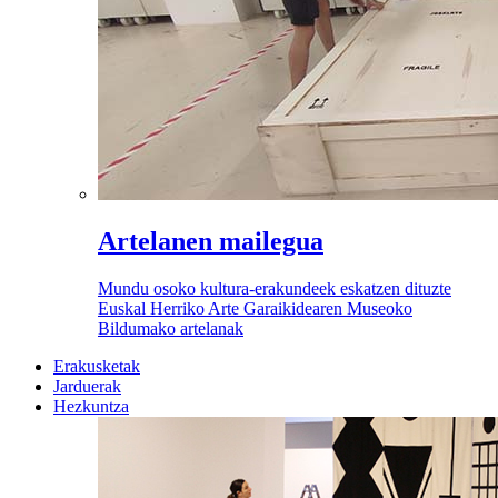
Artelanen mailegua
Mundu osoko kultura-erakundeek eskatzen dituzte
Euskal Herriko Arte Garaikidearen Museoko
Bildumako artelanak
Erakusketak
Jarduerak
Hezkuntza