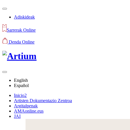
Adiskideak
Sarrerak Online
Denda Online
English
Español
Inicio2
Artisten Dokumentazio Zentroa
Argitalpenak
AMAonline.eus
JAI