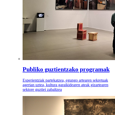
Publiko guztientzako programak
Esperientziak partekatzea, egungo artearen sekretuak
agerian uztea, kultura garaikidearen ateak gizartearen
sektore guztiei zabaltzea