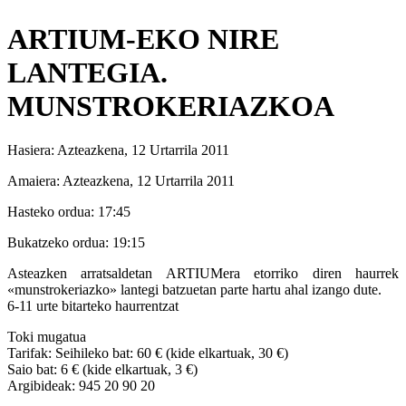
ARTIUM-EKO NIRE
LANTEGIA.
MUNSTROKERIAZKOA
Hasiera:
Azteazkena, 12 Urtarrila 2011
Amaiera:
Azteazkena, 12 Urtarrila 2011
Hasteko ordua:
17:45
Bukatzeko ordua:
19:15
Asteazken arratsaldetan ARTIUMera etorriko diren haurrek
«munstrokeriazko» lantegi batzuetan parte hartu ahal izango dute.
6-11 urte bitarteko haurrentzat
Toki mugatua
Tarifak: Seihileko bat: 60 € (kide elkartuak, 30 €)
Saio bat: 6 € (kide elkartuak, 3 €)
Argibideak: 945 20 90 20