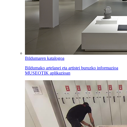
Bildumaren katalogoa
Bildumako artelanei eta artistei buruzko informazioa
MUSEOTIK aplikazioan