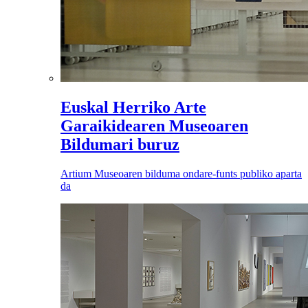
Euskal Herriko Arte
Garaikidearen Museoaren
Bildumari buruz
Artium Museoaren bilduma ondare-funts publiko aparta
da