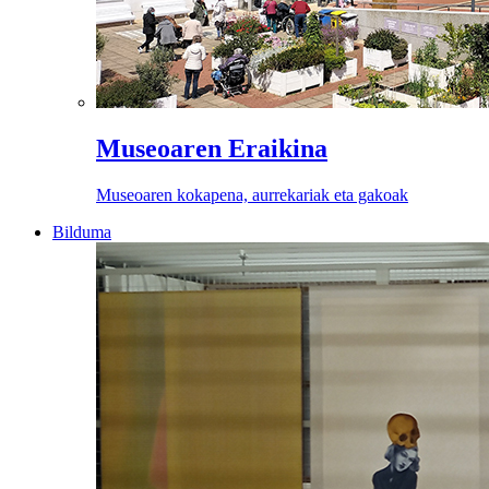
Museoaren Eraikina
Museoaren kokapena, aurrekariak eta gakoak
Bilduma