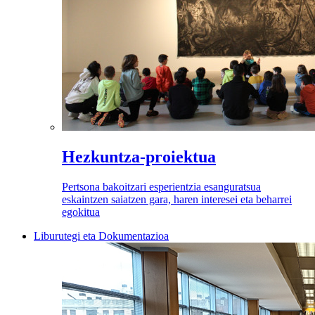
Hezkuntza-proiektua
Pertsona bakoitzari esperientzia esanguratsua
eskaintzen saiatzen gara, haren interesei eta beharrei
egokitua
Liburutegi eta Dokumentazioa