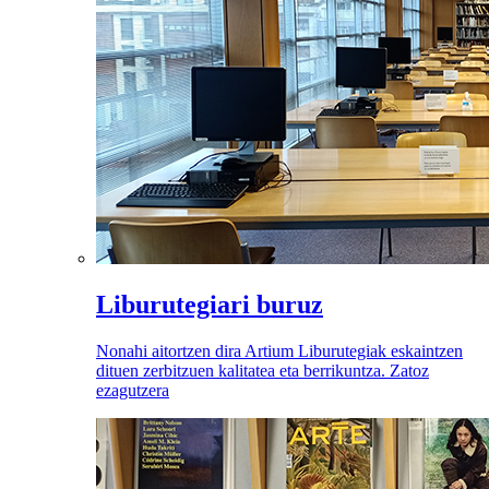
Liburutegiari buruz
Nonahi aitortzen dira Artium Liburutegiak eskaintzen
dituen zerbitzuen kalitatea eta berrikuntza. Zatoz
ezagutzera