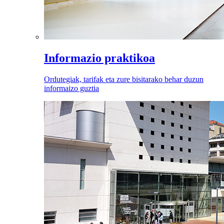
Informazio praktikoa
Ordutegiak, tarifak eta zure bisitarako behar duzun
informaizo guztia