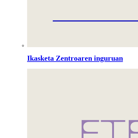
Ikasketa Zentroaren inguruan