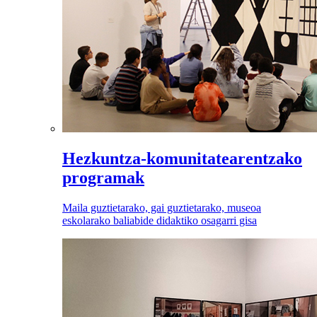
Hezkuntza-komunitatearentzako
programak
Maila guztietarako, gai guztietarako, museoa
eskolarako baliabide didaktiko osagarri gisa