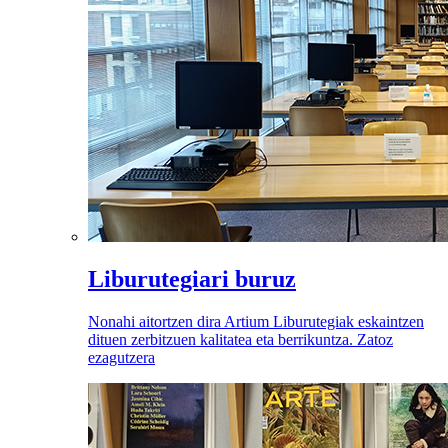
Liburutegiari buruz
Nonahi aitortzen dira Artium Liburutegiak eskaintzen
dituen zerbitzuen kalitatea eta berrikuntza. Zatoz
ezagutzera