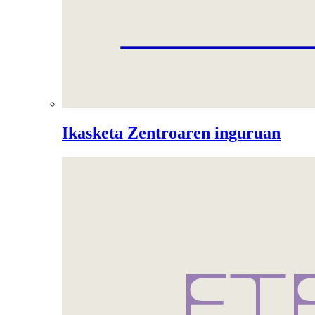
Ikasketa Zentroaren inguruan