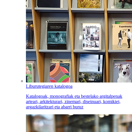
Liburutegiaren katalogoa
Katalogoak, monografiak eta bestelako argitalpenak
arteari, arkitekturari, zinemari, diseinuari, komikiei,
argazkilaritzari eta abarri buruz