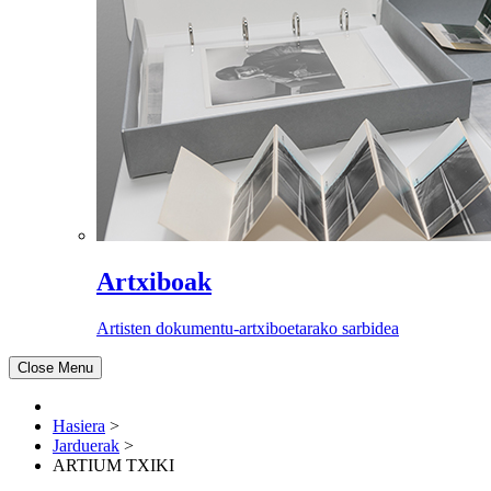
Artxiboak
Artisten dokumentu-artxiboetarako sarbidea
Close Menu
Hasiera
>
Jarduerak
>
ARTIUM TXIKI