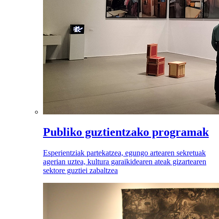
Publiko guztientzako programak
Esperientziak partekatzea, egungo artearen sekretuak
agerian uztea, kultura garaikidearen ateak gizartearen
sektore guztiei zabaltzea