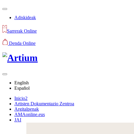
Adiskideak
Sarrerak Online
Denda Online
English
Español
Inicio2
Artisten Dokumentazio Zentroa
Argitalpenak
AMAonline.eus
JAI