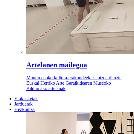
Artelanen mailegua
Mundu osoko kultura-erakundeek eskatzen dituzte
Euskal Herriko Arte Garaikidearen Museoko
Bildumako artelanak
Erakusketak
Jarduerak
Hezkuntza