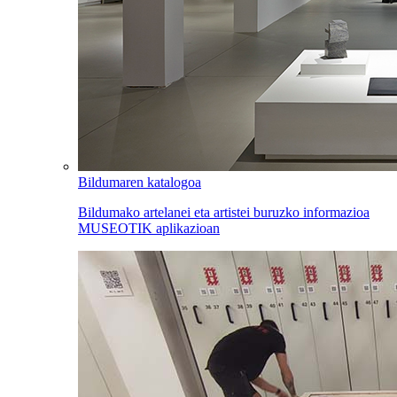
Bildumaren katalogoa
Bildumako artelanei eta artistei buruzko informazioa
MUSEOTIK aplikazioan