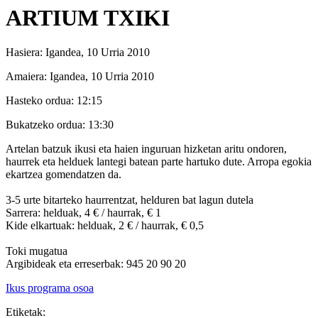
ARTIUM TXIKI
Hasiera:
Igandea, 10 Urria 2010
Amaiera:
Igandea, 10 Urria 2010
Hasteko ordua:
12:15
Bukatzeko ordua:
13:30
Artelan batzuk ikusi eta haien inguruan hizketan aritu ondoren,
haurrek eta helduek lantegi batean parte hartuko dute. Arropa egokia
ekartzea gomendatzen da.
3-5 urte bitarteko haurrentzat, helduren bat lagun dutela
Sarrera: helduak, 4 € / haurrak, € 1
Kide elkartuak: helduak, 2 € / haurrak, € 0,5
Toki mugatua
Argibideak eta erreserbak: 945 20 90 20
Ikus programa osoa
Etiketak: