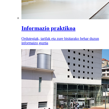
Informazio praktikoa
Ordutegiak, tarifak eta zure bisitarako behar duzun
informaizo guztia