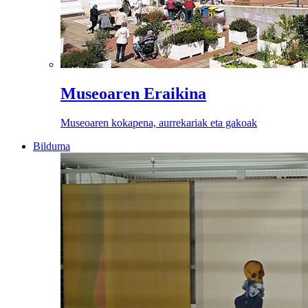
Museoaren Eraikina
Museoaren kokapena, aurrekariak eta gakoak
Bilduma