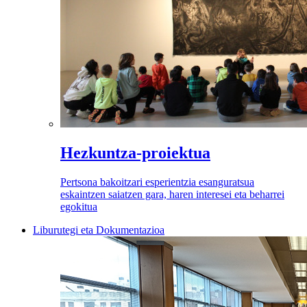
Hezkuntza-proiektua
Pertsona bakoitzari esperientzia esanguratsua
eskaintzen saiatzen gara, haren interesei eta beharrei
egokitua
Liburutegi eta Dokumentazioa