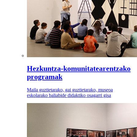
Hezkuntza-komunitatearentzako
programak
Maila guztietarako, gai guztietarako, museoa
eskolarako baliabide didaktiko osagarri gisa