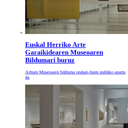
Euskal Herriko Arte
Garaikidearen Museoaren
Bildumari buruz
Artium Museoaren bilduma ondare-funts publiko aparta
da