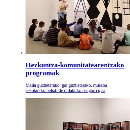
Hezkuntza-komunitatearentzako
programak
Maila guztietarako, gai guztietarako, museoa
eskolarako baliabide didaktiko osagarri gisa