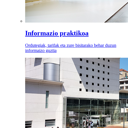
Informazio praktikoa
Ordutegiak, tarifak eta zure bisitarako behar duzun
informaizo guztia