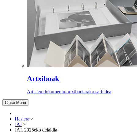
Artxiboak
Artisten dokumentu-artxiboetarako sarbidea
Close Menu
Hasiera
>
JAI
>
JAI. 2025eko deialdia