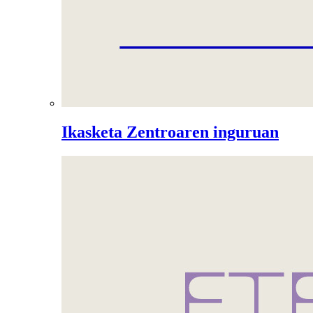
Ikasketa Zentroaren inguruan