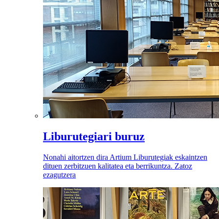
Liburutegiari buruz
Nonahi aitortzen dira Artium Liburutegiak eskaintzen
dituen zerbitzuen kalitatea eta berrikuntza. Zatoz
ezagutzera