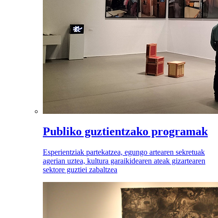
Publiko guztientzako programak
Esperientziak partekatzea, egungo artearen sekretuak
agerian uztea, kultura garaikidearen ateak gizartearen
sektore guztiei zabaltzea