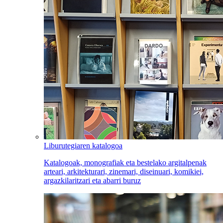
Liburutegiaren katalogoa
Katalogoak, monografiak eta bestelako argitalpenak
arteari, arkitekturari, zinemari, diseinuari, komikiei,
argazkilaritzari eta abarri buruz