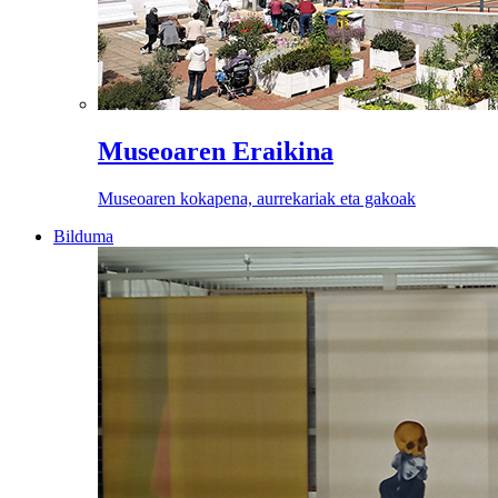
Museoaren Eraikina
Museoaren kokapena, aurrekariak eta gakoak
Bilduma