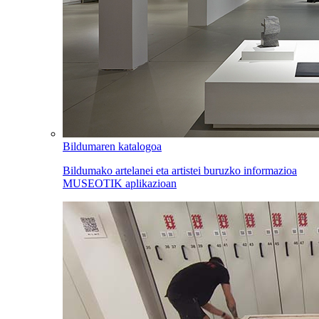
Bildumaren katalogoa
Bildumako artelanei eta artistei buruzko informazioa
MUSEOTIK aplikazioan