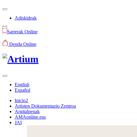
Adiskideak
Sarrerak Online
Denda Online
English
Español
Inicio2
Artisten Dokumentazio Zentroa
Argitalpenak
AMAonline.eus
JAI