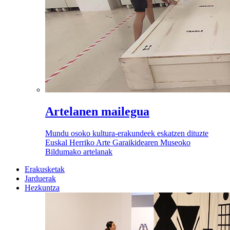
Artelanen mailegua
Mundu osoko kultura-erakundeek eskatzen dituzte
Euskal Herriko Arte Garaikidearen Museoko
Bildumako artelanak
Erakusketak
Jarduerak
Hezkuntza