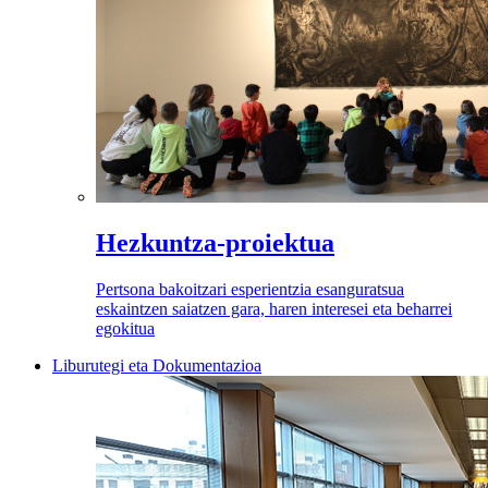
Hezkuntza-proiektua
Pertsona bakoitzari esperientzia esanguratsua
eskaintzen saiatzen gara, haren interesei eta beharrei
egokitua
Liburutegi eta Dokumentazioa