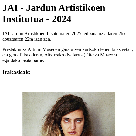
JAI - Jardun Artistikoen
Institutua - 2024
JAI Jardun Artistikoen Institutuaren 2025. edizioa uztailaren 2tik
abuztuaren 22ra izan zen.
Prestakuntza Artium Museoan garatu zen kurtsoko lehen bi asteetan,
eta gero Tabakaleran, Altzuzako (Nafarroa) Oteiza Museora
egindako bisita barne.
Irakasleak: