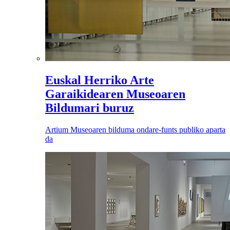
Euskal Herriko Arte
Garaikidearen Museoaren
Bildumari buruz
Artium Museoaren bilduma ondare-funts publiko aparta
da