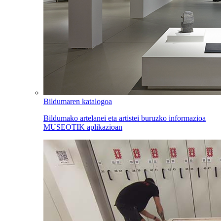
Bildumaren katalogoa
Bildumako artelanei eta artistei buruzko informazioa
MUSEOTIK aplikazioan