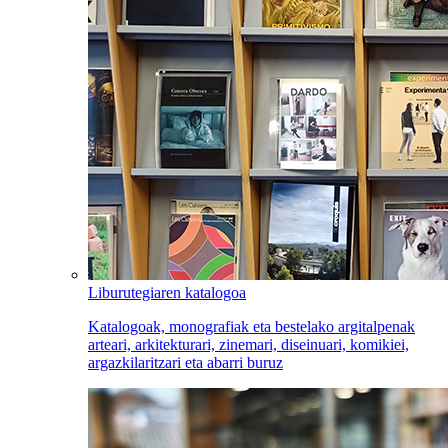
Liburutegiaren katalogoa
Katalogoak, monografiak eta bestelako argitalpenak
arteari, arkitekturari, zinemari, diseinuari, komikiei,
argazkilaritzari eta abarri buruz