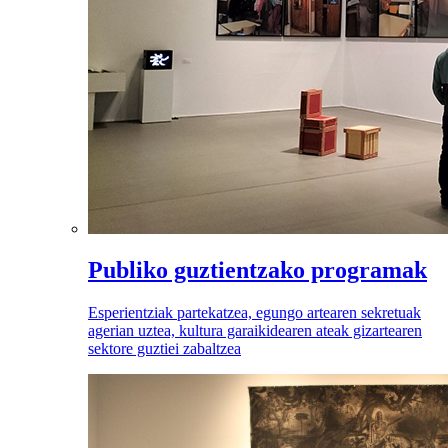
Publiko guztientzako programak
Esperientziak partekatzea, egungo artearen sekretuak
agerian uztea, kultura garaikidearen ateak gizartearen
sektore guztiei zabaltzea