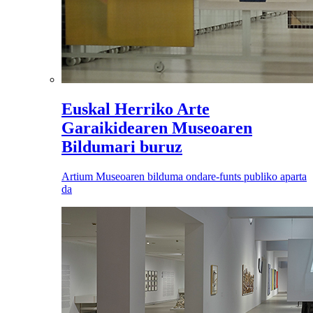
Euskal Herriko Arte
Garaikidearen Museoaren
Bildumari buruz
Artium Museoaren bilduma ondare-funts publiko aparta
da