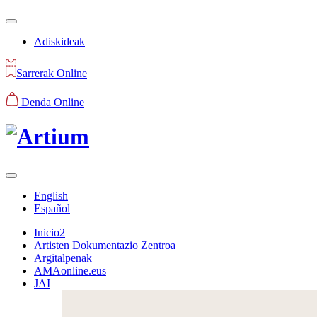
Adiskideak
Sarrerak Online
Denda Online
English
Español
Inicio2
Artisten Dokumentazio Zentroa
Argitalpenak
AMAonline.eus
JAI