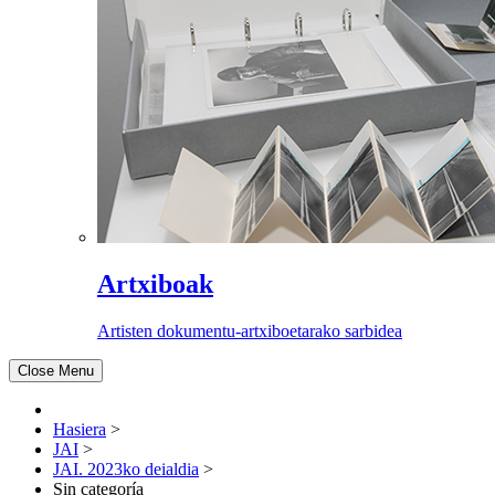
Artxiboak
Artisten dokumentu-artxiboetarako sarbidea
Close Menu
Hasiera
>
JAI
>
JAI. 2023ko deialdia
>
Sin categoría