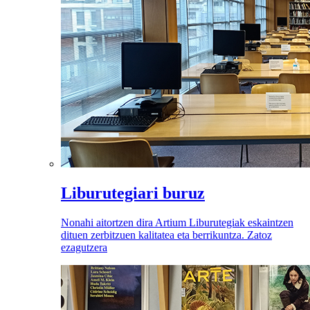
Liburutegiari buruz
Nonahi aitortzen dira Artium Liburutegiak eskaintzen
dituen zerbitzuen kalitatea eta berrikuntza. Zatoz
ezagutzera