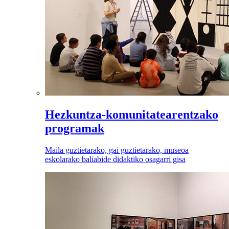
Hezkuntza-komunitatearentzako
programak
Maila guztietarako, gai guztietarako, museoa
eskolarako baliabide didaktiko osagarri gisa