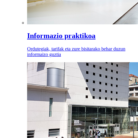
Informazio praktikoa
Ordutegiak, tarifak eta zure bisitarako behar duzun
informaizo guztia