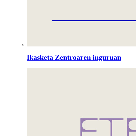
Ikasketa Zentroaren inguruan