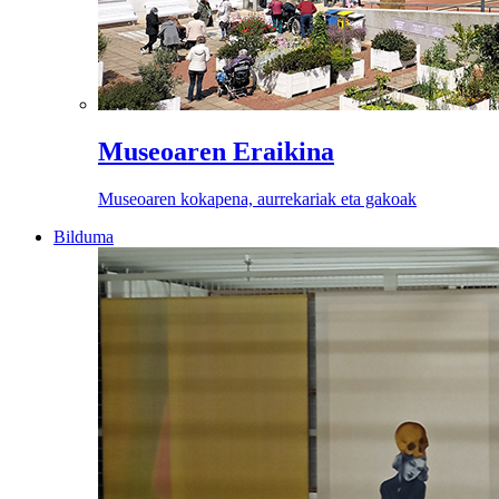
Museoaren Eraikina
Museoaren kokapena, aurrekariak eta gakoak
Bilduma