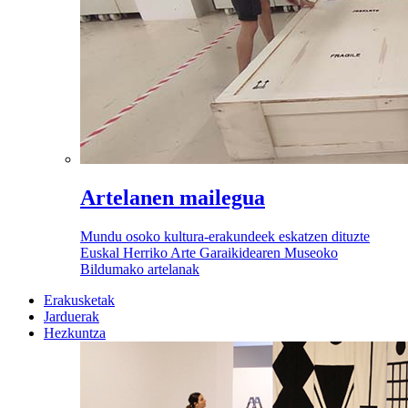
Artelanen mailegua
Mundu osoko kultura-erakundeek eskatzen dituzte
Euskal Herriko Arte Garaikidearen Museoko
Bildumako artelanak
Erakusketak
Jarduerak
Hezkuntza