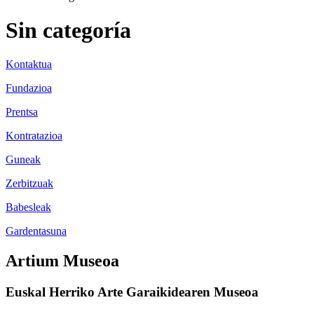
Sin categoría
Kontaktua
Fundazioa
Prentsa
Kontratazioa
Guneak
Zerbitzuak
Babesleak
Gardentasuna
Artium Museoa
Euskal Herriko Arte Garaikidearen Museoa