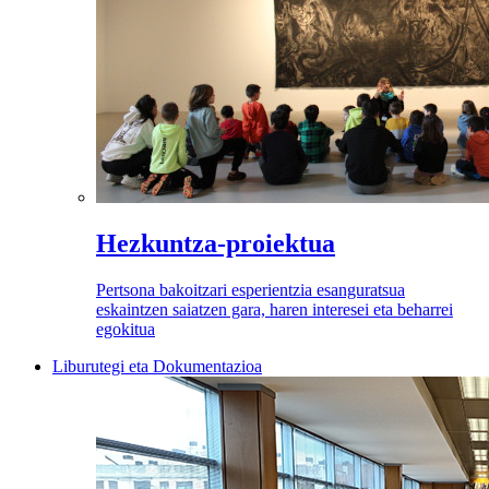
Hezkuntza-proiektua
Pertsona bakoitzari esperientzia esanguratsua
eskaintzen saiatzen gara, haren interesei eta beharrei
egokitua
Liburutegi eta Dokumentazioa