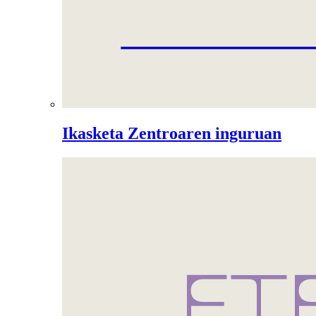
Ikasketa Zentroaren inguruan