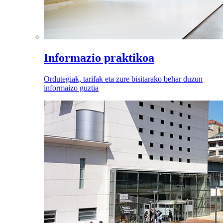
Informazio praktikoa
Ordutegiak, tarifak eta zure bisitarako behar duzun
informaizo guztia