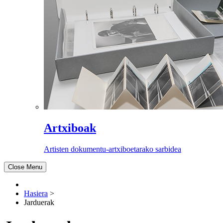
Artxiboak
Artisten dokumentu-artxiboetarako sarbidea
Close Menu
Hasiera
>
Jarduerak