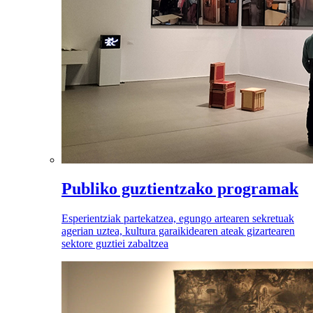
Publiko guztientzako programak
Esperientziak partekatzea, egungo artearen sekretuak
agerian uztea, kultura garaikidearen ateak gizartearen
sektore guztiei zabaltzea