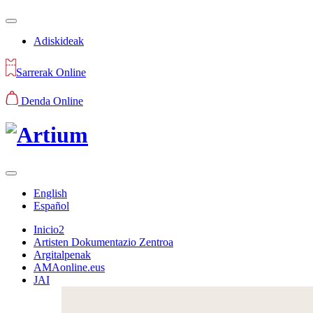
Adiskideak
Sarrerak Online
Denda Online
English
Español
Inicio2
Artisten Dokumentazio Zentroa
Argitalpenak
AMAonline.eus
JAI