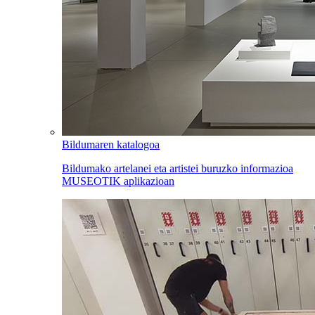
Bildumaren katalogoa
Bildumako artelanei eta artistei buruzko informazioa
MUSEOTIK aplikazioan