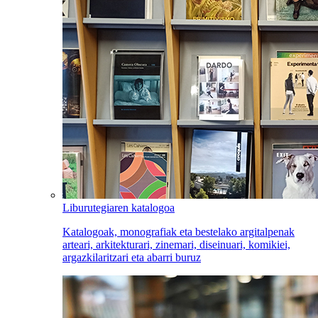
Liburutegiaren katalogoa
Katalogoak, monografiak eta bestelako argitalpenak
arteari, arkitekturari, zinemari, diseinuari, komikiei,
argazkilaritzari eta abarri buruz