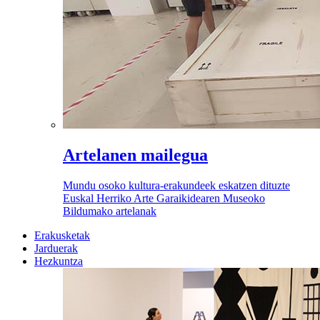
Artelanen mailegua
Mundu osoko kultura-erakundeek eskatzen dituzte
Euskal Herriko Arte Garaikidearen Museoko
Bildumako artelanak
Erakusketak
Jarduerak
Hezkuntza