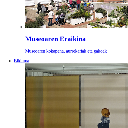
Museoaren Eraikina
Museoaren kokapena, aurrekariak eta gakoak
Bilduma