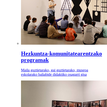
Hezkuntza-komunitatearentzako
programak
Maila guztietarako, gai guztietarako, museoa
eskolarako baliabide didaktiko osagarri gisa