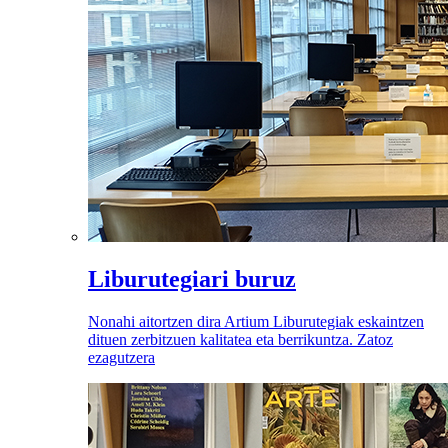
Liburutegiari buruz
Nonahi aitortzen dira Artium Liburutegiak eskaintzen
dituen zerbitzuen kalitatea eta berrikuntza. Zatoz
ezagutzera