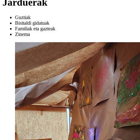
Jarduerak
Guztiak
Bisitaldi gidatuak
Familiak eta gazteak
Zinema