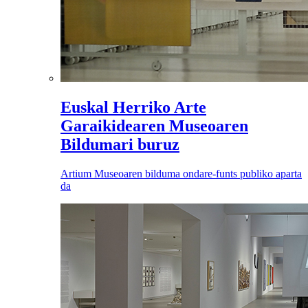
Euskal Herriko Arte
Garaikidearen Museoaren
Bildumari buruz
Artium Museoaren bilduma ondare-funts publiko aparta
da