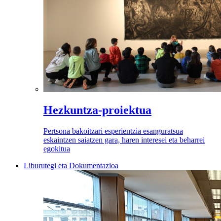
Hezkuntza-proiektua
Pertsona bakoitzari esperientzia esanguratsua
eskaintzen saiatzen gara, haren interesei eta beharrei
egokitua
Liburutegi eta Dokumentazioa