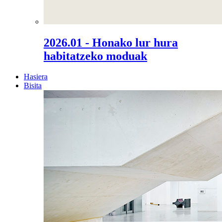
2026.01 - Honako lur hura
habitatzeko moduak
Hasiera
Bisita