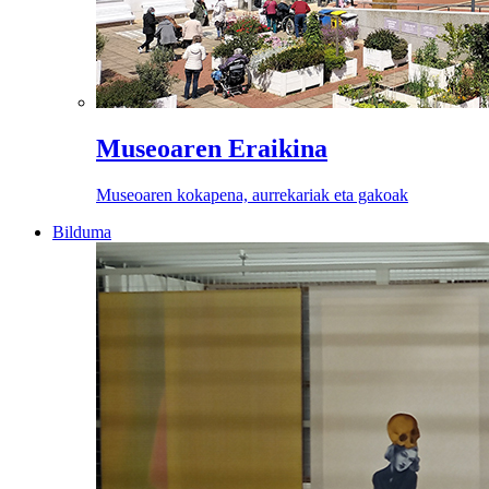
Museoaren Eraikina
Museoaren kokapena, aurrekariak eta gakoak
Bilduma