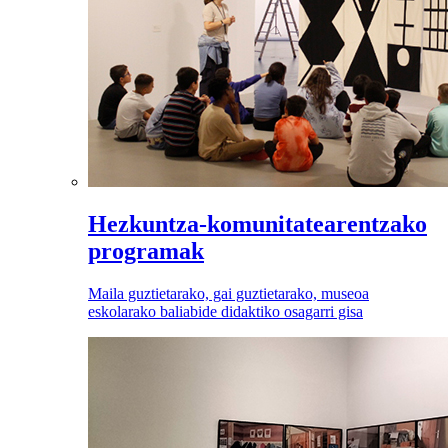
Hezkuntza-komunitatearentzako
programak
Maila guztietarako, gai guztietarako, museoa
eskolarako baliabide didaktiko osagarri gisa