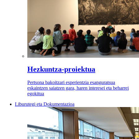
Hezkuntza-proiektua
Pertsona bakoitzari esperientzia esanguratsua
eskaintzen saiatzen gara, haren interesei eta beharrei
egokitua
Liburutegi eta Dokumentazioa