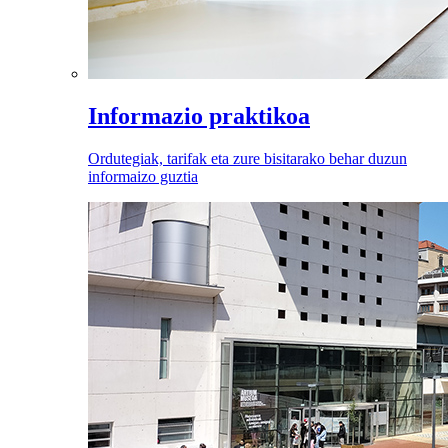
Informazio praktikoa
Ordutegiak, tarifak eta zure bisitarako behar duzun
informaizo guztia