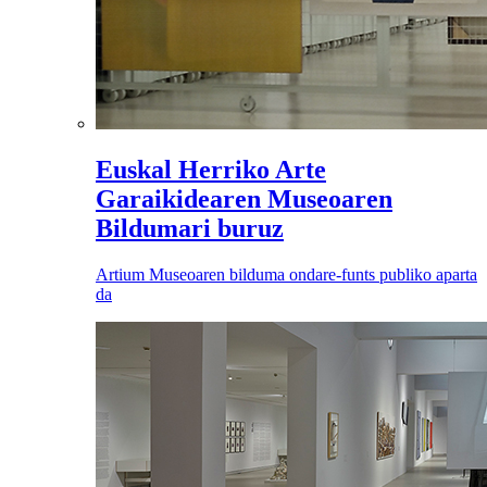
Euskal Herriko Arte
Garaikidearen Museoaren
Bildumari buruz
Artium Museoaren bilduma ondare-funts publiko aparta
da