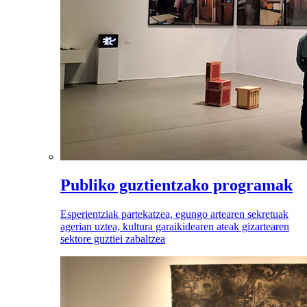
Publiko guztientzako programak
Esperientziak partekatzea, egungo artearen sekretuak
agerian uztea, kultura garaikidearen ateak gizartearen
sektore guztiei zabaltzea