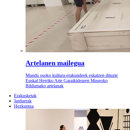
Artelanen mailegua
Mundu osoko kultura-erakundeek eskatzen dituzte
Euskal Herriko Arte Garaikidearen Museoko
Bildumako artelanak
Erakusketak
Jarduerak
Hezkuntza