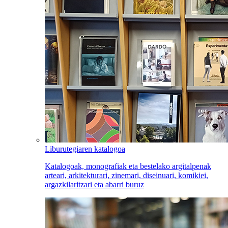
Liburutegiaren katalogoa
Katalogoak, monografiak eta bestelako argitalpenak
arteari, arkitekturari, zinemari, diseinuari, komikiei,
argazkilaritzari eta abarri buruz