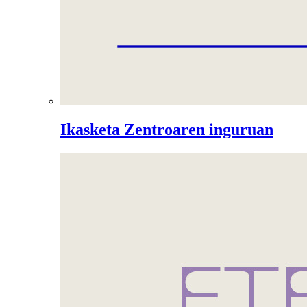
Ikasketa Zentroaren inguruan