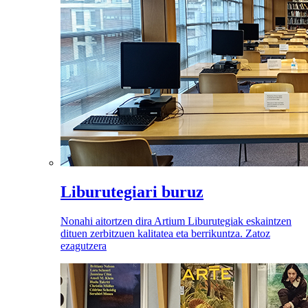
Liburutegiari buruz
Nonahi aitortzen dira Artium Liburutegiak eskaintzen
dituen zerbitzuen kalitatea eta berrikuntza. Zatoz
ezagutzera