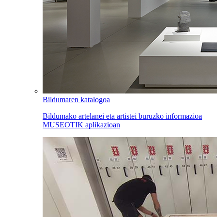
Bildumaren katalogoa
Bildumako artelanei eta artistei buruzko informazioa
MUSEOTIK aplikazioan