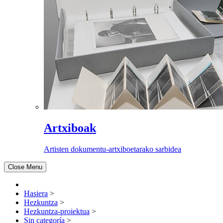
Artxiboak
Artisten dokumentu-artxiboetarako sarbidea
Close Menu
Hasiera
>
Hezkuntza
>
Hezkuntza-proiektua
>
Sin categoría
>