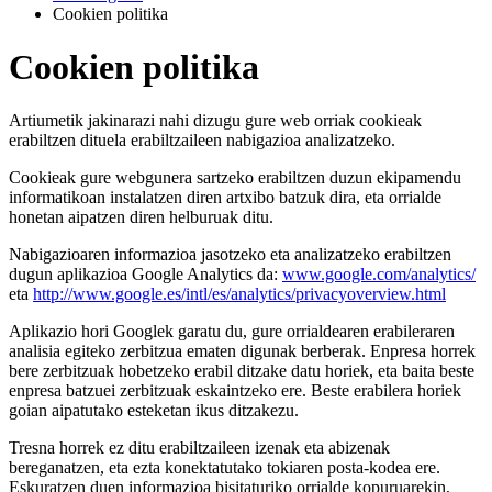
Cookien politika
Cookien politika
Artiumetik jakinarazi nahi dizugu gure web orriak cookieak
erabiltzen dituela erabiltzaileen nabigazioa analizatzeko.
Cookieak gure webgunera sartzeko erabiltzen duzun ekipamendu
informatikoan instalatzen diren artxibo batzuk dira, eta orrialde
honetan aipatzen diren helburuak ditu.
Nabigazioaren informazioa jasotzeko eta analizatzeko erabiltzen
dugun aplikazioa Google Analytics da:
www.google.com/analytics/
eta
http://www.google.es/intl/es/analytics/privacyoverview.html
Aplikazio hori Googlek garatu du, gure orrialdearen erabileraren
analisia egiteko zerbitzua ematen digunak berberak. Enpresa horrek
bere zerbitzuak hobetzeko erabil ditzake datu horiek, eta baita beste
enpresa batzuei zerbitzuak eskaintzeko ere. Beste erabilera horiek
goian aipatutako esteketan ikus ditzakezu.
Tresna horrek ez ditu erabiltzaileen izenak eta abizenak
bereganatzen, eta ezta konektatutako tokiaren posta-kodea ere.
Eskuratzen duen informazioa bisitaturiko orrialde kopuruarekin,