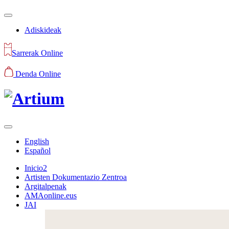
Adiskideak
Sarrerak Online
Denda Online
English
Español
Inicio2
Artisten Dokumentazio Zentroa
Argitalpenak
AMAonline.eus
JAI