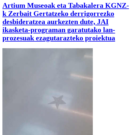
Artium Museoak eta Tabakalera KGNZ-
k Zerbait Gertatzeko derrigorrezko
desbideratzea aurkezten dute, JAI
ikasketa-programan garatutako lan-
prozesuak ezagutarazteko proiektua