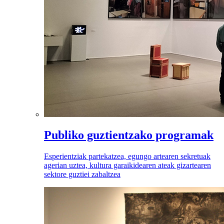
Publiko guztientzako programak
Esperientziak partekatzea, egungo artearen sekretuak
agerian uztea, kultura garaikidearen ateak gizartearen
sektore guztiei zabaltzea