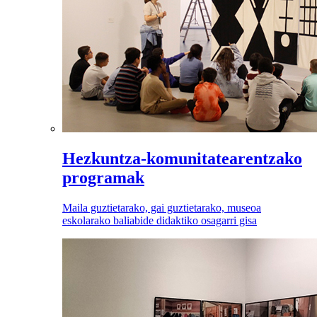
Hezkuntza-komunitatearentzako
programak
Maila guztietarako, gai guztietarako, museoa
eskolarako baliabide didaktiko osagarri gisa