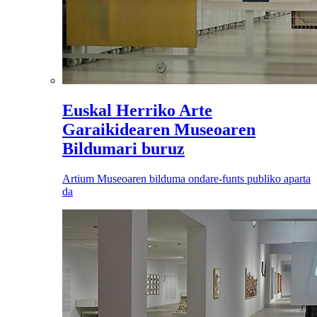
Euskal Herriko Arte
Garaikidearen Museoaren
Bildumari buruz
Artium Museoaren bilduma ondare-funts publiko aparta
da