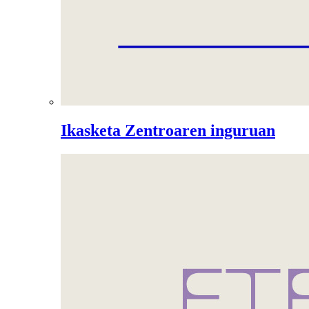
Ikasketa Zentroaren inguruan