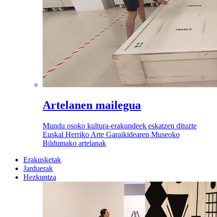
Artelanen mailegua
Mundu osoko kultura-erakundeek eskatzen dituzte
Euskal Herriko Arte Garaikidearen Museoko
Bildumako artelanak
Erakusketak
Jarduerak
Hezkuntza