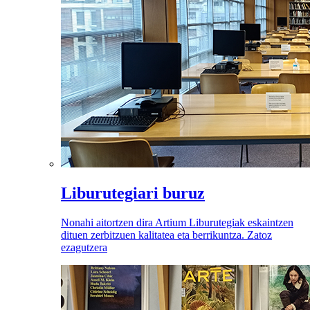
Liburutegiari buruz
Nonahi aitortzen dira Artium Liburutegiak eskaintzen
dituen zerbitzuen kalitatea eta berrikuntza. Zatoz
ezagutzera