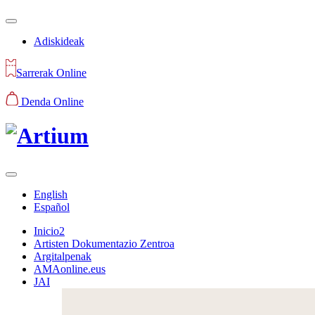
Adiskideak
Sarrerak Online
Denda Online
English
Español
Inicio2
Artisten Dokumentazio Zentroa
Argitalpenak
AMAonline.eus
JAI