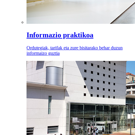
Informazio praktikoa
Ordutegiak, tarifak eta zure bisitarako behar duzun
informaizo guztia