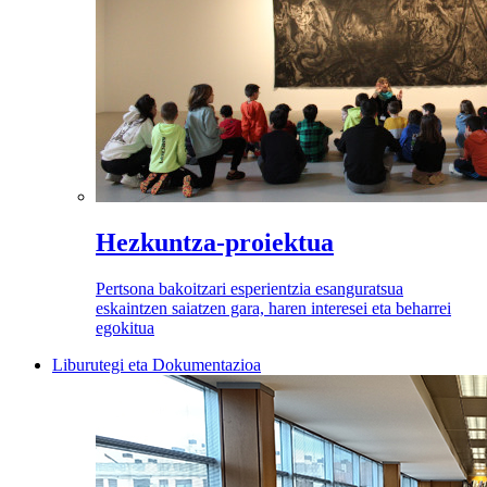
Hezkuntza-proiektua
Pertsona bakoitzari esperientzia esanguratsua
eskaintzen saiatzen gara, haren interesei eta beharrei
egokitua
Liburutegi eta Dokumentazioa