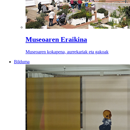
Museoaren Eraikina
Museoaren kokapena, aurrekariak eta gakoak
Bilduma