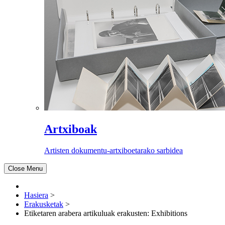
Artxiboak
Artisten dokumentu-artxiboetarako sarbidea
Close Menu
Hasiera
>
Erakusketak
>
Etiketaren arabera artikuluak erakusten: Exhibitions