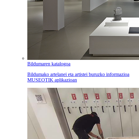
Bildumaren katalogoa
Bildumako artelanei eta artistei buruzko informazioa
MUSEOTIK aplikazioan