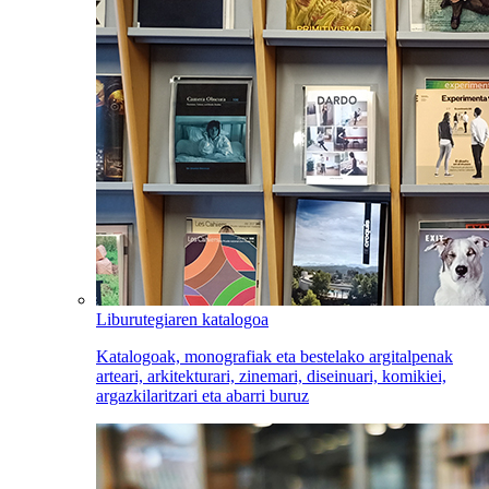
Liburutegiaren katalogoa
Katalogoak, monografiak eta bestelako argitalpenak
arteari, arkitekturari, zinemari, diseinuari, komikiei,
argazkilaritzari eta abarri buruz