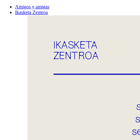
Amigos y amigas
Ikasketa Zentroa