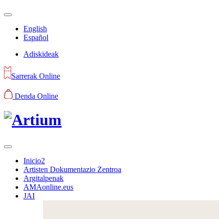
English
Español
Adiskideak
Sarrerak Online
Denda Online
Inicio2
Artisten Dokumentazio Zentroa
Argitalpenak
AMAonline.eus
JAI