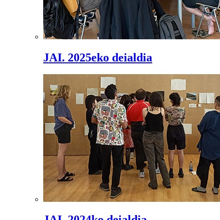
JAI. 2025eko deialdia
JAI. 2024ko deialdia