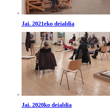
Jai. 2021eko deialdia
Jai. 2020ko deialdia