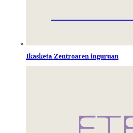
Ikasketa Zentroaren inguruan