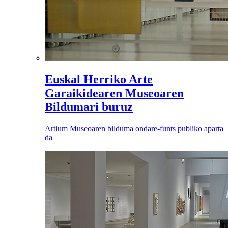
Euskal Herriko Arte
Garaikidearen Museoaren
Bildumari buruz
Artium Museoaren bilduma ondare-funts publiko aparta
da