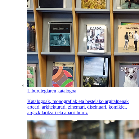
Liburutegiaren katalogoa
Katalogoak, monografiak eta bestelako argitalpenak
arteari, arkitekturari, zinemari, diseinuari, komikiei,
argazkilaritzari eta abarri buruz