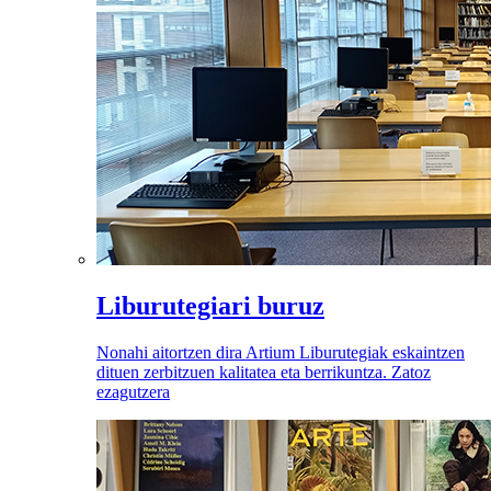
Liburutegiari buruz
Nonahi aitortzen dira Artium Liburutegiak eskaintzen
dituen zerbitzuen kalitatea eta berrikuntza. Zatoz
ezagutzera