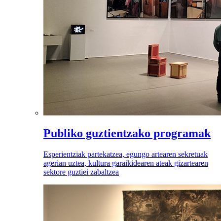
Publiko guztientzako programak
Esperientziak partekatzea, egungo artearen sekretuak
agerian uztea, kultura garaikidearen ateak gizartearen
sektore guztiei zabaltzea