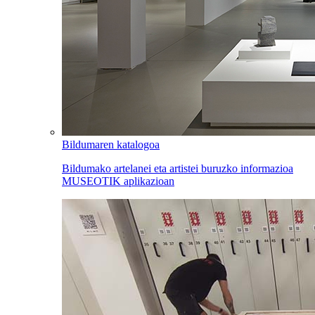
Bildumaren katalogoa
Bildumako artelanei eta artistei buruzko informazioa
MUSEOTIK aplikazioan