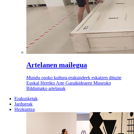
Artelanen mailegua
Mundu osoko kultura-erakundeek eskatzen dituzte
Euskal Herriko Arte Garaikidearen Museoko
Bildumako artelanak
Erakusketak
Jarduerak
Hezkuntza