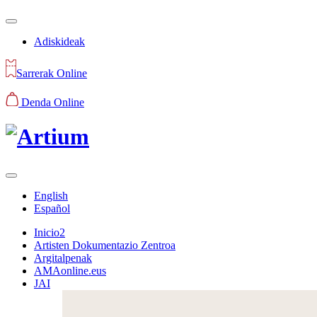
Adiskideak
Sarrerak Online
Denda Online
English
Español
Inicio2
Artisten Dokumentazio Zentroa
Argitalpenak
AMAonline.eus
JAI