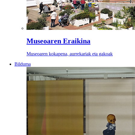
Museoaren Eraikina
Museoaren kokapena, aurrekariak eta gakoak
Bilduma