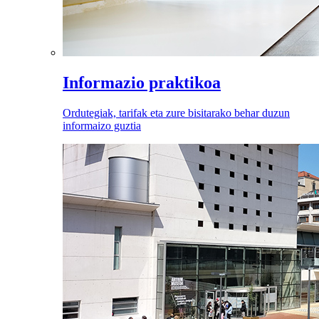
Informazio praktikoa
Ordutegiak, tarifak eta zure bisitarako behar duzun
informaizo guztia