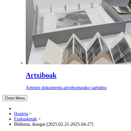
Artxiboak
Artisten dokumentu-artxiboetarako sarbidea
Close Menu
Hasiera
>
Erakusketak
>
Bilduma, ikusgai [2025.02.21-2025.04-27]