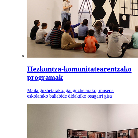
Hezkuntza-komunitatearentzako
programak
Maila guztietarako, gai guztietarako, museoa
eskolarako baliabide didaktiko osagarri gisa