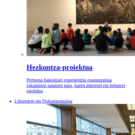
Hezkuntza-proiektua
Pertsona bakoitzari esperientzia esanguratsua
eskaintzen saiatzen gara, haren interesei eta beharrei
egokitua
Liburutegi eta Dokumentazioa