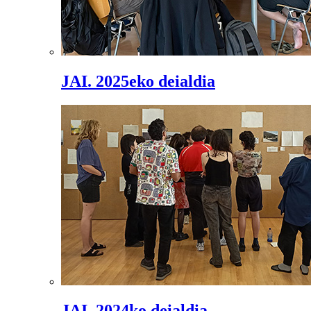
JAI. 2025eko deialdia
JAI. 2024ko deialdia