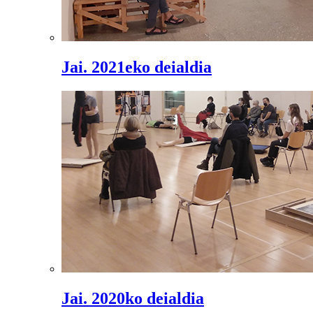
Jai. 2021eko deialdia
Jai. 2020ko deialdia