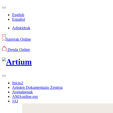
English
Español
Adiskideak
Sarrerak Online
Denda Online
Inicio2
Artisten Dokumentazio Zentroa
Argitalpenak
AMAonline.eus
JAI