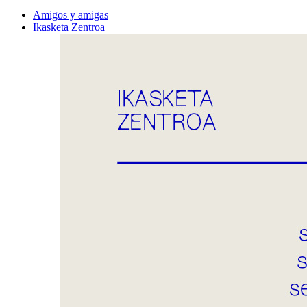
Amigos y amigas
Ikasketa Zentroa