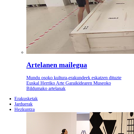
Artelanen mailegua
Mundu osoko kultura-erakundeek eskatzen dituzte
Euskal Herriko Arte Garaikidearen Museoko
Bildumako artelanak
Erakusketak
Jarduerak
Hezkuntza