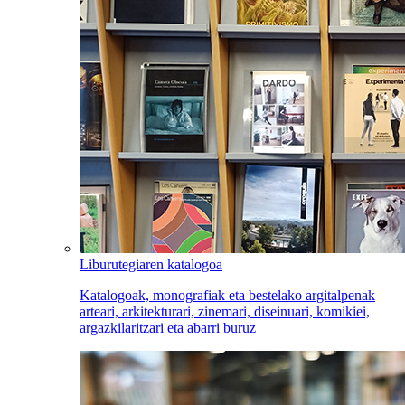
Liburutegiaren katalogoa
Katalogoak, monografiak eta bestelako argitalpenak
arteari, arkitekturari, zinemari, diseinuari, komikiei,
argazkilaritzari eta abarri buruz