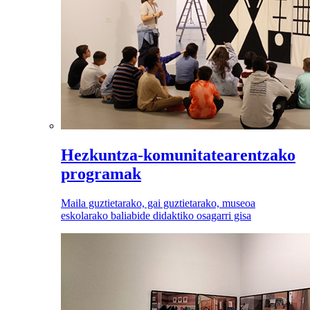
Hezkuntza-komunitatearentzako
programak
Maila guztietarako, gai guztietarako, museoa
eskolarako baliabide didaktiko osagarri gisa