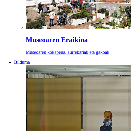
Museoaren Eraikina
Museoaren kokapena, aurrekariak eta gakoak
Bilduma