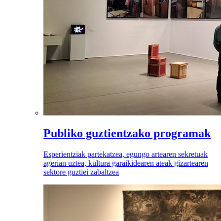
Publiko guztientzako programak
Esperientziak partekatzea, egungo artearen sekretuak
agerian uztea, kultura garaikidearen ateak gizartearen
sektore guztiei zabaltzea