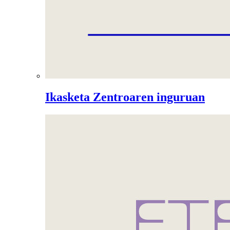
Ikasketa Zentroaren inguruan