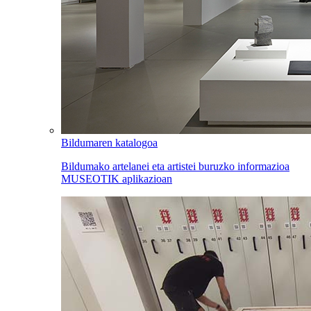
Bildumaren katalogoa
Bildumako artelanei eta artistei buruzko informazioa
MUSEOTIK aplikazioan