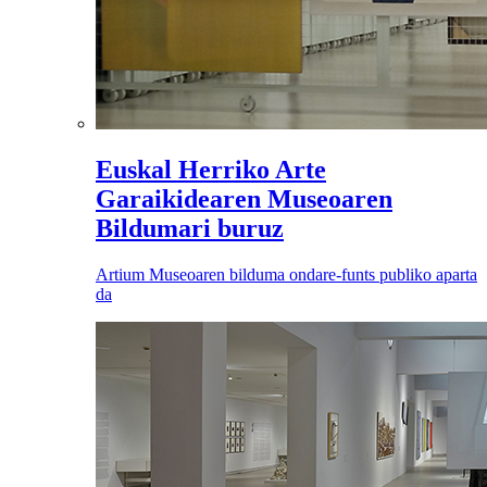
Euskal Herriko Arte
Garaikidearen Museoaren
Bildumari buruz
Artium Museoaren bilduma ondare-funts publiko aparta
da