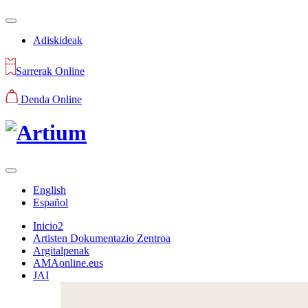
Adiskideak
Sarrerak Online
Denda Online
English
Español
Inicio2
Artisten Dokumentazio Zentroa
Argitalpenak
AMAonline.eus
JAI