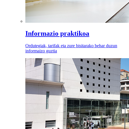
Informazio praktikoa
Ordutegiak, tarifak eta zure bisitarako behar duzun
informaizo guztia