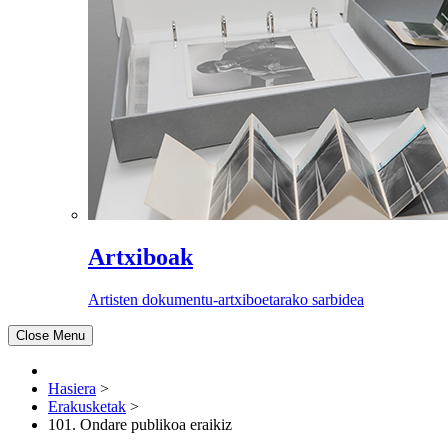
Artxiboak
Artisten dokumentu-artxiboetarako sarbidea
Close Menu
Hasiera
>
Erakusketak
>
101. Ondare publikoa eraikiz