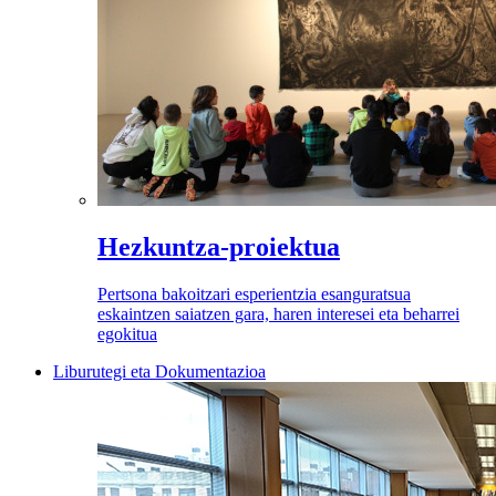
Hezkuntza-proiektua
Pertsona bakoitzari esperientzia esanguratsua
eskaintzen saiatzen gara, haren interesei eta beharrei
egokitua
Liburutegi eta Dokumentazioa