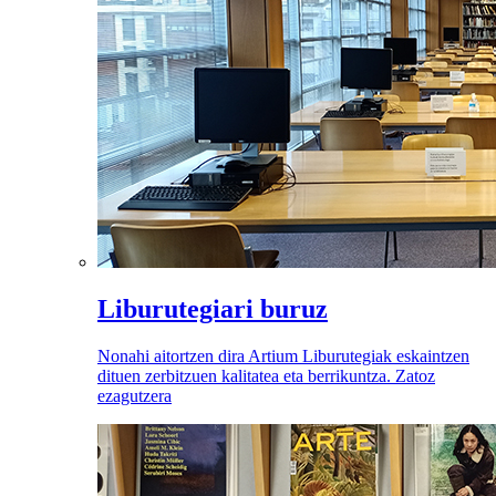
Liburutegiari buruz
Nonahi aitortzen dira Artium Liburutegiak eskaintzen
dituen zerbitzuen kalitatea eta berrikuntza. Zatoz
ezagutzera