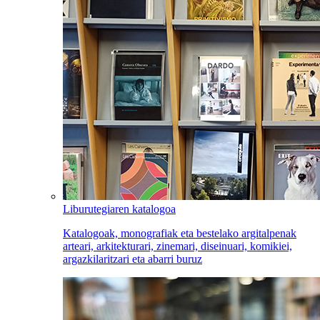
Liburutegiaren katalogoa
Katalogoak, monografiak eta bestelako argitalpenak
arteari, arkitekturari, zinemari, diseinuari, komikiei,
argazkilaritzari eta abarri buruz