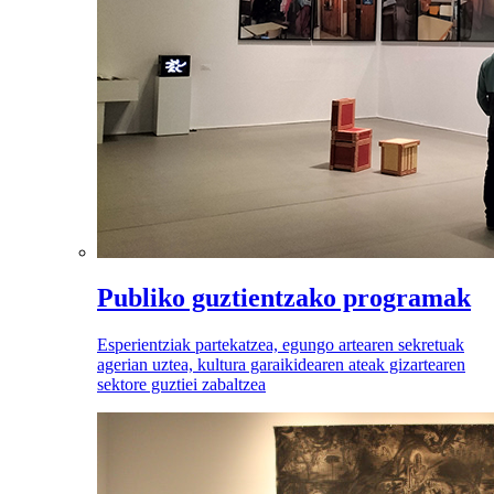
Publiko guztientzako programak
Esperientziak partekatzea, egungo artearen sekretuak
agerian uztea, kultura garaikidearen ateak gizartearen
sektore guztiei zabaltzea