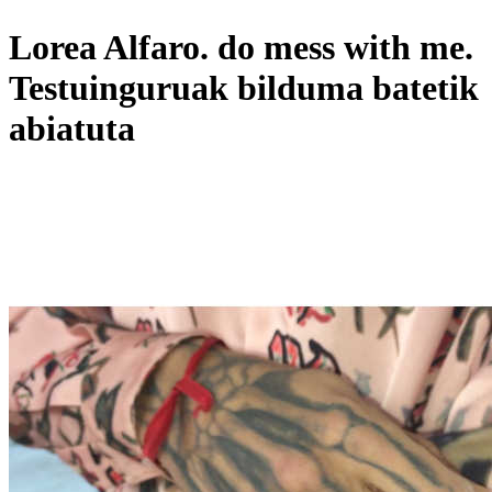
Lorea Alfaro. do mess with me.
Testuinguruak bilduma batetik
abiatuta