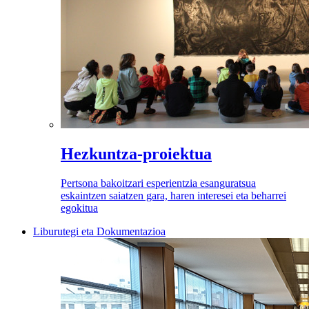
Hezkuntza-proiektua
Pertsona bakoitzari esperientzia esanguratsua
eskaintzen saiatzen gara, haren interesei eta beharrei
egokitua
Liburutegi eta Dokumentazioa