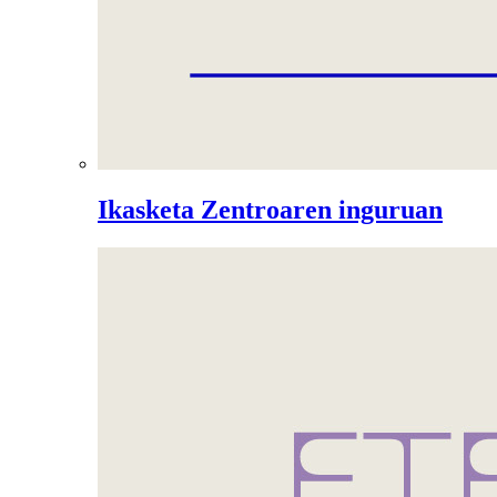
Ikasketa Zentroaren inguruan