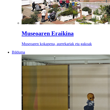
Museoaren Eraikina
Museoaren kokapena, aurrekariak eta gakoak
Bilduma