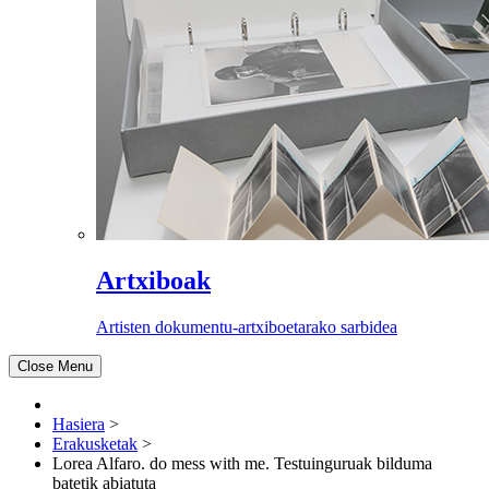
Artxiboak
Artisten dokumentu-artxiboetarako sarbidea
Close Menu
Hasiera
>
Erakusketak
>
Lorea Alfaro. do mess with me. Testuinguruak bilduma
batetik abiatuta