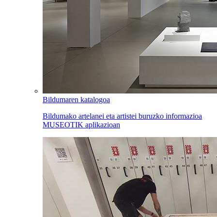
Bildumaren katalogoa
Bildumako artelanei eta artistei buruzko informazioa
MUSEOTIK aplikazioan