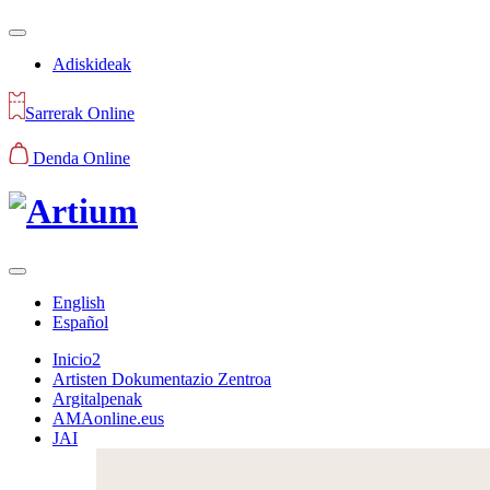
Adiskideak
Sarrerak Online
Denda Online
English
Español
Inicio2
Artisten Dokumentazio Zentroa
Argitalpenak
AMAonline.eus
JAI