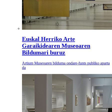
Euskal Herriko Arte
Garaikidearen Museoaren
Bildumari buruz
Artium Museoaren bilduma ondare-funts publiko aparta
da