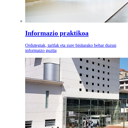
Informazio praktikoa
Ordutegiak, tarifak eta zure bisitarako behar duzun
informaizo guztia