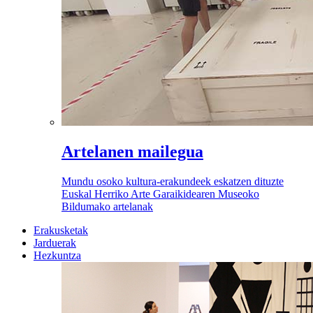
Artelanen mailegua
Mundu osoko kultura-erakundeek eskatzen dituzte
Euskal Herriko Arte Garaikidearen Museoko
Bildumako artelanak
Erakusketak
Jarduerak
Hezkuntza