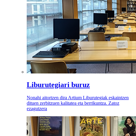
Liburutegiari buruz
Nonahi aitortzen dira Artium Liburutegiak eskaintzen
dituen zerbitzuen kalitatea eta berrikuntza. Zatoz
ezagutzera