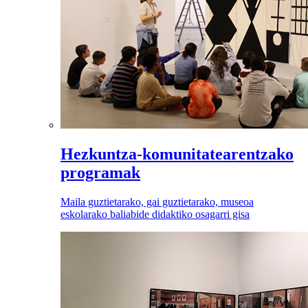
Hezkuntza-komunitatearentzako
programak
Maila guztietarako, gai guztietarako, museoa
eskolarako baliabide didaktiko osagarri gisa