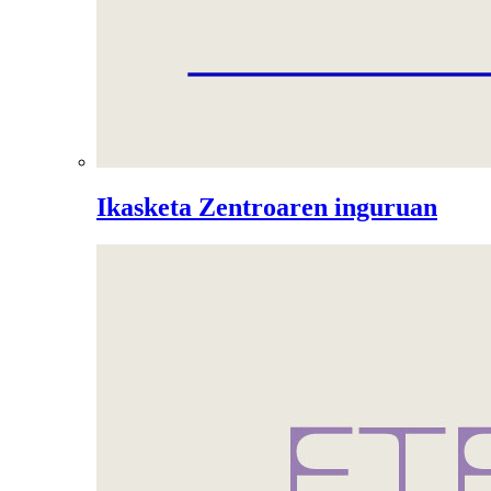
Ikasketa Zentroaren inguruan