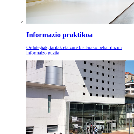
Informazio praktikoa
Ordutegiak, tarifak eta zure bisitarako behar duzun
informaizo guztia