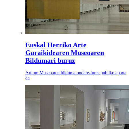
Euskal Herriko Arte
Garaikidearen Museoaren
Bildumari buruz
Artium Museoaren bilduma ondare-funts publiko aparta
da