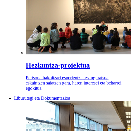
Hezkuntza-proiektua
Pertsona bakoitzari esperientzia esanguratsua
eskaintzen saiatzen gara, haren interesei eta beharrei
egokitua
Liburutegi eta Dokumentazioa