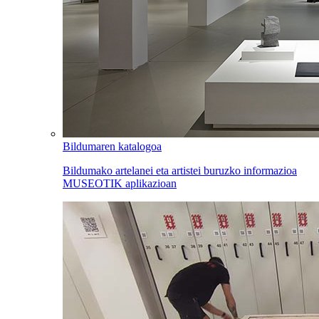
Bildumaren katalogoa
Bildumako artelanei eta artistei buruzko informazioa
MUSEOTIK aplikazioan