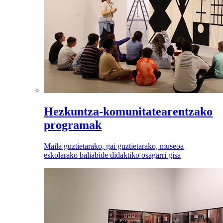
Hezkuntza-komunitatearentzako
programak
Maila guztietarako, gai guztietarako, museoa
eskolarako baliabide didaktiko osagarri gisa