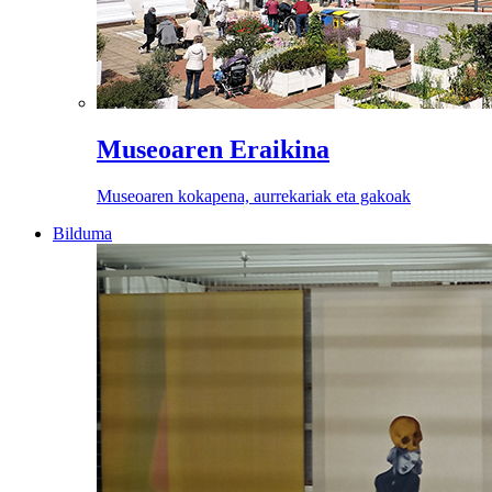
Museoaren Eraikina
Museoaren kokapena, aurrekariak eta gakoak
Bilduma