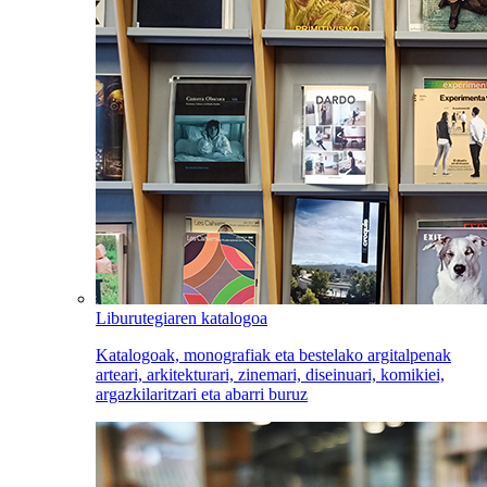
Liburutegiaren katalogoa
Katalogoak, monografiak eta bestelako argitalpenak
arteari, arkitekturari, zinemari, diseinuari, komikiei,
argazkilaritzari eta abarri buruz