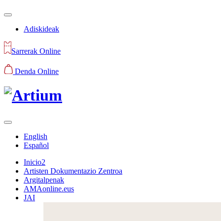
Adiskideak
Sarrerak Online
Denda Online
English
Español
Inicio2
Artisten Dokumentazio Zentroa
Argitalpenak
AMAonline.eus
JAI