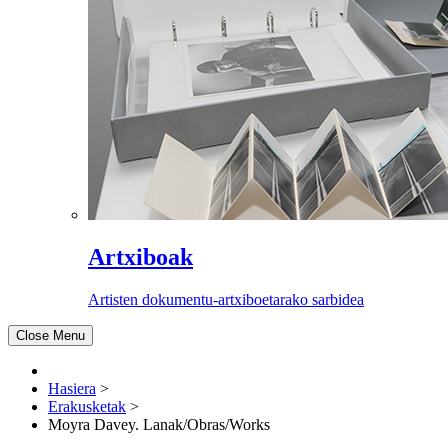
Artxiboak
Artisten dokumentu-artxiboetarako sarbidea
Close Menu
Hasiera
>
Erakusketak
>
Moyra Davey. Lanak/Obras/Works