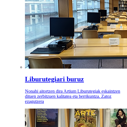
Liburutegiari buruz
Nonahi aitortzen dira Artium Liburutegiak eskaintzen
dituen zerbitzuen kalitatea eta berrikuntza. Zatoz
ezagutzera