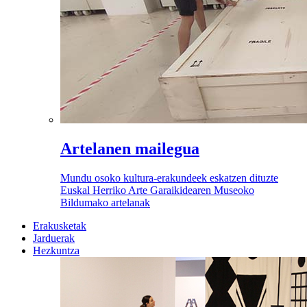
Artelanen mailegua
Mundu osoko kultura-erakundeek eskatzen dituzte
Euskal Herriko Arte Garaikidearen Museoko
Bildumako artelanak
Erakusketak
Jarduerak
Hezkuntza