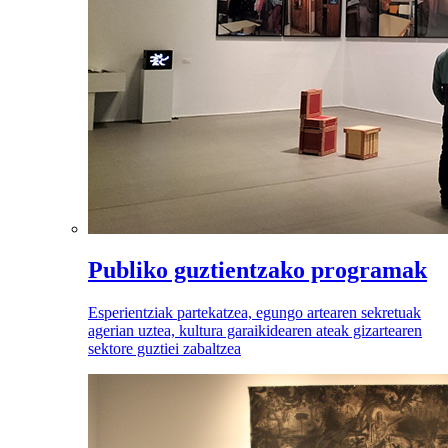
Publiko guztientzako programak
Esperientziak partekatzea, egungo artearen sekretuak
agerian uztea, kultura garaikidearen ateak gizartearen
sektore guztiei zabaltzea