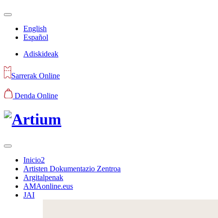
English
Español
Adiskideak
Sarrerak Online
Denda Online
Inicio2
Artisten Dokumentazio Zentroa
Argitalpenak
AMAonline.eus
JAI