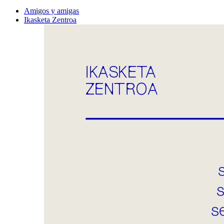
Amigos y amigas
Ikasketa Zentroa