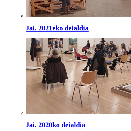
Jai. 2021eko deialdia
Jai. 2020ko deialdia