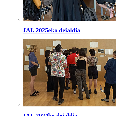
JAI. 2025eko deialdia
JAI. 2024ko deialdia