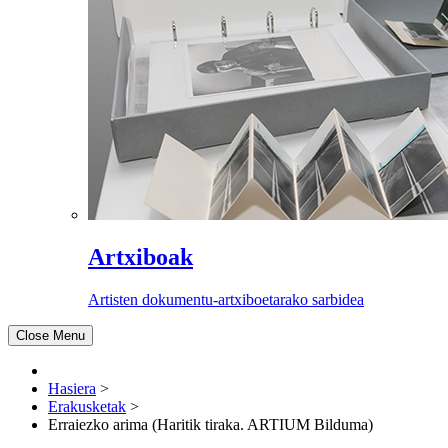
Artxiboak
Artisten dokumentu-artxiboetarako sarbidea
Close Menu
Hasiera
>
Erakusketak
>
Erraiezko arima (Haritik tiraka. ARTIUM Bilduma)