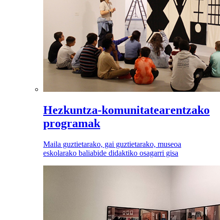
Hezkuntza-komunitatearentzako
programak
Maila guztietarako, gai guztietarako, museoa
eskolarako baliabide didaktiko osagarri gisa