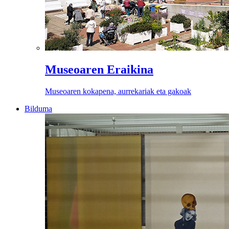
Museoaren Eraikina
Museoaren kokapena, aurrekariak eta gakoak
Bilduma