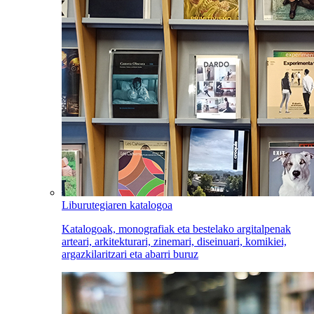
Liburutegiaren katalogoa
Katalogoak, monografiak eta bestelako argitalpenak
arteari, arkitekturari, zinemari, diseinuari, komikiei,
argazkilaritzari eta abarri buruz