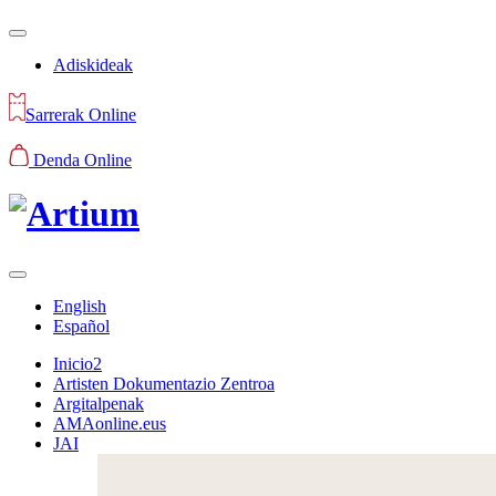
Adiskideak
Sarrerak Online
Denda Online
English
Español
Inicio2
Artisten Dokumentazio Zentroa
Argitalpenak
AMAonline.eus
JAI