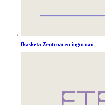
Ikasketa Zentroaren inguruan