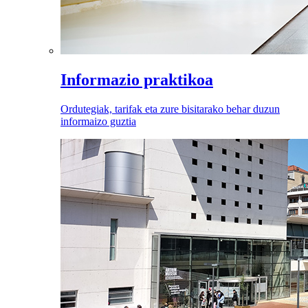
Informazio praktikoa
Ordutegiak, tarifak eta zure bisitarako behar duzun
informaizo guztia