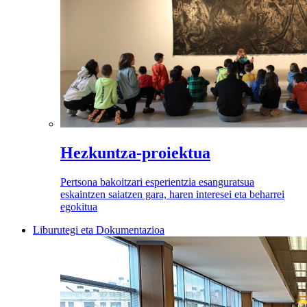
Hezkuntza-proiektua
Pertsona bakoitzari esperientzia esanguratsua
eskaintzen saiatzen gara, haren interesei eta beharrei
egokitua
Liburutegi eta Dokumentazioa