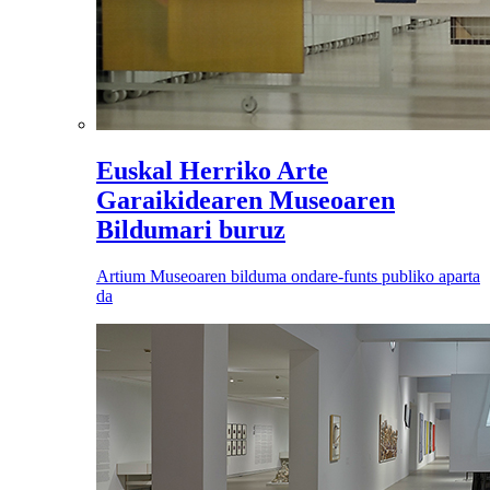
Euskal Herriko Arte
Garaikidearen Museoaren
Bildumari buruz
Artium Museoaren bilduma ondare-funts publiko aparta
da