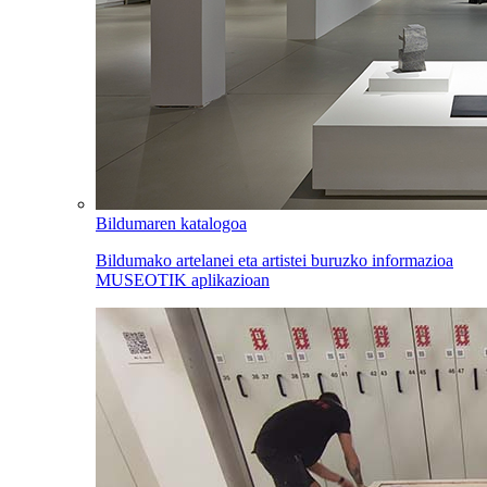
Bildumaren katalogoa
Bildumako artelanei eta artistei buruzko informazioa
MUSEOTIK aplikazioan