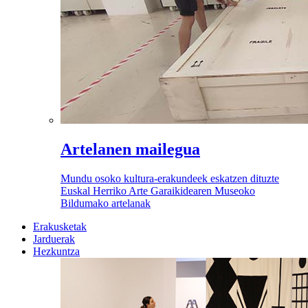
Artelanen mailegua
Mundu osoko kultura-erakundeek eskatzen dituzte
Euskal Herriko Arte Garaikidearen Museoko
Bildumako artelanak
Erakusketak
Jarduerak
Hezkuntza