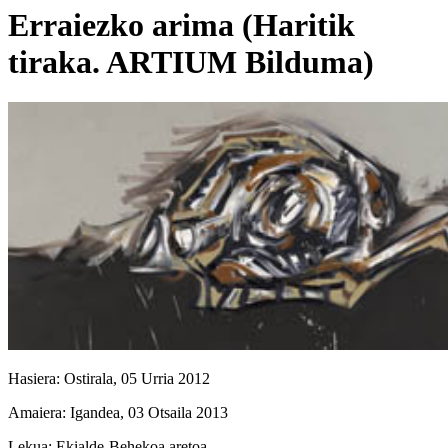
Erraiezko arima (Haritik
tiraka. ARTIUM Bilduma)
Hasiera:
Ostirala, 05 Urria 2012
Amaiera:
Igandea, 03 Otsaila 2013
Lekua:
Ekialde-Behekoa aretoa