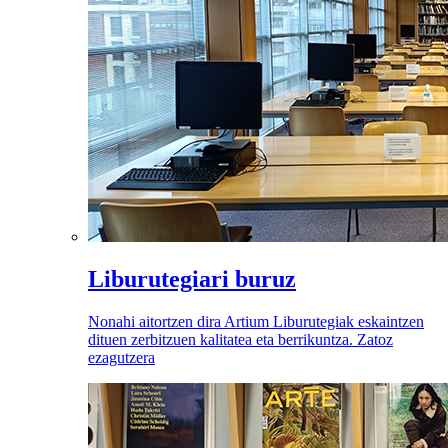
Liburutegiari buruz
Nonahi aitortzen dira Artium Liburutegiak eskaintzen
dituen zerbitzuen kalitatea eta berrikuntza. Zatoz
ezagutzera