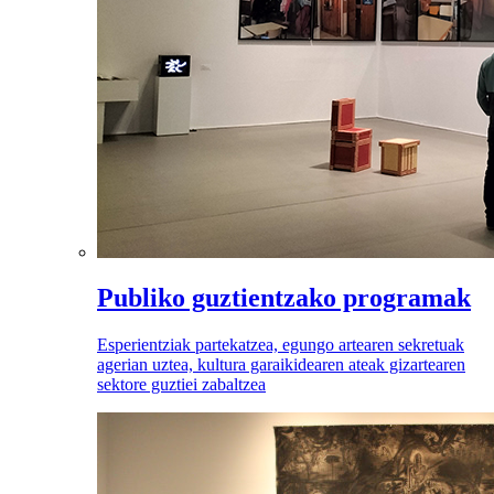
Publiko guztientzako programak
Esperientziak partekatzea, egungo artearen sekretuak
agerian uztea, kultura garaikidearen ateak gizartearen
sektore guztiei zabaltzea