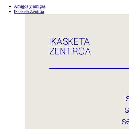
Amigos y amigas
Ikasketa Zentroa