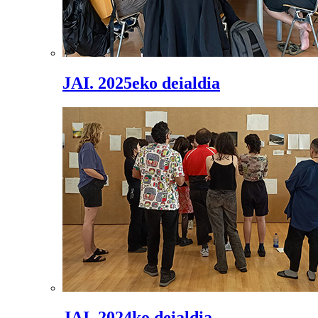
JAI. 2025eko deialdia
JAI. 2024ko deialdia