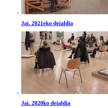
Jai. 2021eko deialdia
Jai. 2020ko deialdia