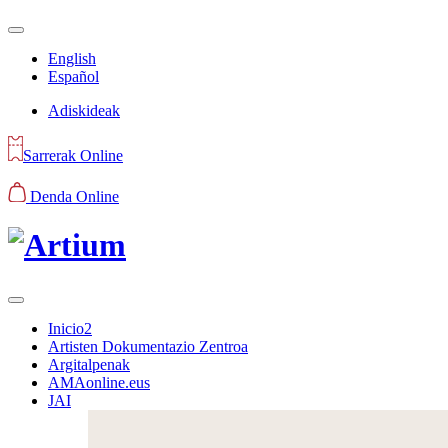
English
Español
Adiskideak
Sarrerak Online
Denda Online
Inicio2
Artisten Dokumentazio Zentroa
Argitalpenak
AMAonline.eus
JAI