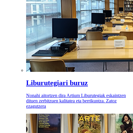
Liburutegiari buruz
Nonahi aitortzen dira Artium Liburutegiak eskaintzen
dituen zerbitzuen kalitatea eta berrikuntza. Zatoz
ezagutzera