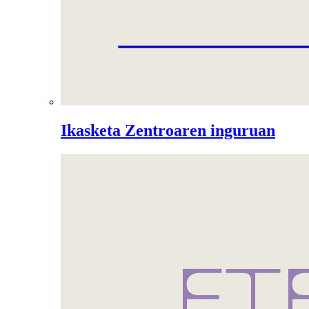
Ikasketa Zentroaren inguruan