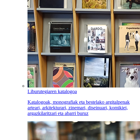
Liburutegiaren katalogoa
Katalogoak, monografiak eta bestelako argitalpenak
arteari, arkitekturari, zinemari, diseinuari, komikiei,
argazkilaritzari eta abarri buruz