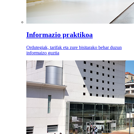
Informazio praktikoa
Ordutegiak, tarifak eta zure bisitarako behar duzun
informaizo guztia