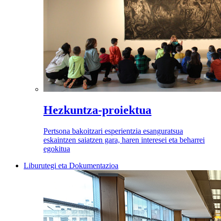
Hezkuntza-proiektua
Pertsona bakoitzari esperientzia esanguratsua
eskaintzen saiatzen gara, haren interesei eta beharrei
egokitua
Liburutegi eta Dokumentazioa