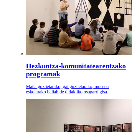
Hezkuntza-komunitatearentzako
programak
Maila guztietarako, gai guztietarako, museoa
eskolarako baliabide didaktiko osagarri gisa