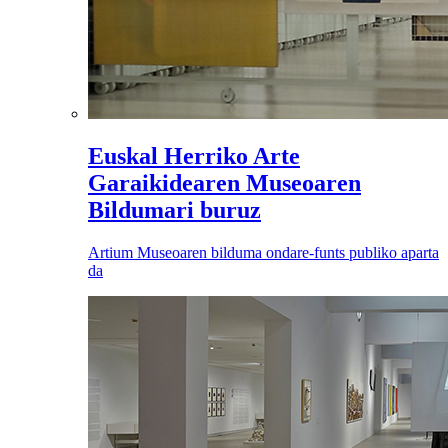
Euskal Herriko Arte
Garaikidearen Museoaren
Bildumari buruz
Artium Museoaren bilduma ondare-funts publiko aparta
da