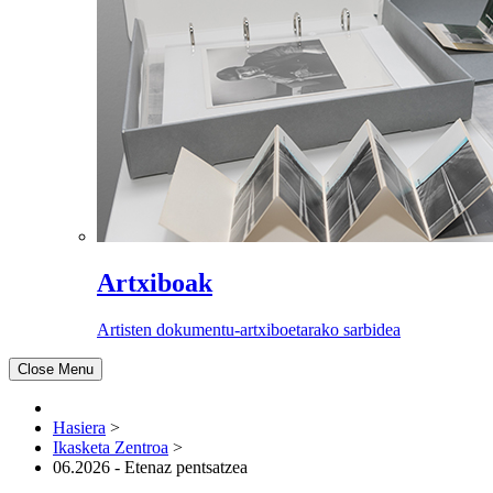
Artxiboak
Artisten dokumentu-artxiboetarako sarbidea
Close Menu
Hasiera
>
Ikasketa Zentroa
>
06.2026 - Etenaz pentsatzea