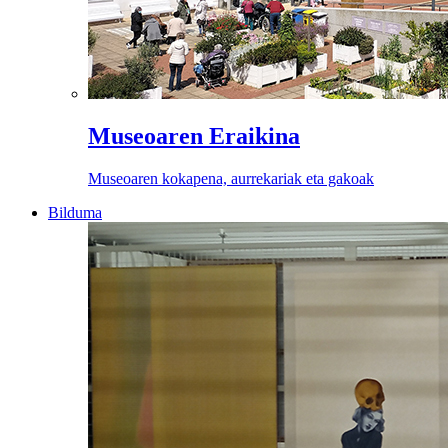
Museoaren Eraikina
Museoaren kokapena, aurrekariak eta gakoak
Bilduma