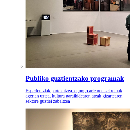
Publiko guztientzako programak
Esperientziak partekatzea, egungo artearen sekretuak
agerian uztea, kultura garaikidearen ateak gizartearen
sektore guztiei zabaltzea