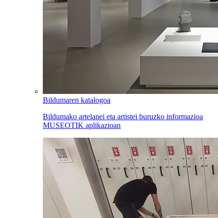
Bildumaren katalogoa
Bildumako artelanei eta artistei buruzko informazioa
MUSEOTIK aplikazioan