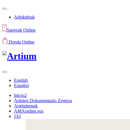
Adiskideak
Sarrerak Online
Denda Online
English
Español
Inicio2
Artisten Dokumentazio Zentroa
Argitalpenak
AMAonline.eus
JAI