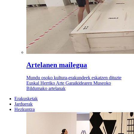
Artelanen mailegua
Mundu osoko kultura-erakundeek eskatzen dituzte
Euskal Herriko Arte Garaikidearen Museoko
Bildumako artelanak
Erakusketak
Jarduerak
Hezkuntza