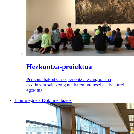
Hezkuntza-proiektua
Pertsona bakoitzari esperientzia esanguratsua
eskaintzen saiatzen gara, haren interesei eta beharrei
egokitua
Liburutegi eta Dokumentazioa