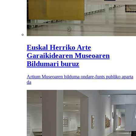
Euskal Herriko Arte
Garaikidearen Museoaren
Bildumari buruz
Artium Museoaren bilduma ondare-funts publiko aparta
da