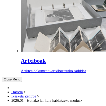
Artxiboak
Artisten dokumentu-artxiboetarako sarbidea
Close Menu
Hasiera
>
Ikasketa Zentroa
>
2026.01 - Honako lur hura habitatzeko moduak