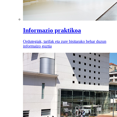
Informazio praktikoa
Ordutegiak, tarifak eta zure bisitarako behar duzun
informaizo guztia