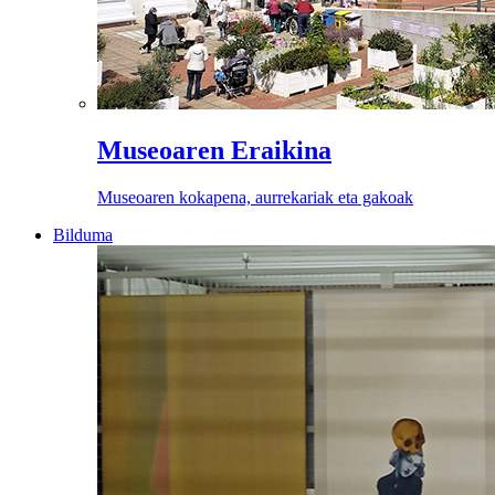
Museoaren Eraikina
Museoaren kokapena, aurrekariak eta gakoak
Bilduma