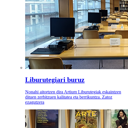
Liburutegiari buruz
Nonahi aitortzen dira Artium Liburutegiak eskaintzen
dituen zerbitzuen kalitatea eta berrikuntza. Zatoz
ezagutzera