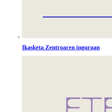
Ikasketa Zentroaren inguruan