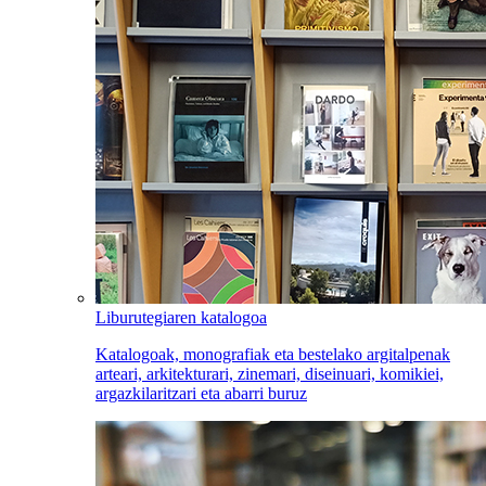
Liburutegiaren katalogoa
Katalogoak, monografiak eta bestelako argitalpenak
arteari, arkitekturari, zinemari, diseinuari, komikiei,
argazkilaritzari eta abarri buruz