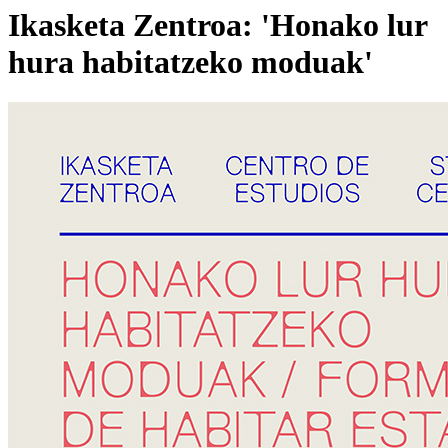
Ikasketa Zentroa: 'Honako lur
hura habitatzeko moduak'