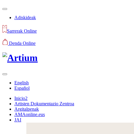
Adiskideak
Sarrerak Online
Denda Online
English
Español
Inicio2
Artisten Dokumentazio Zentroa
Argitalpenak
AMAonline.eus
JAI