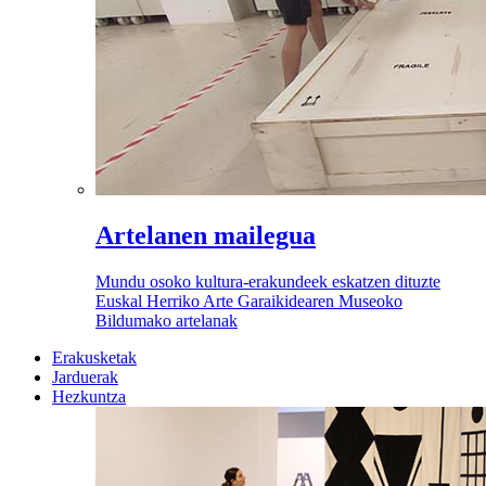
Artelanen mailegua
Mundu osoko kultura-erakundeek eskatzen dituzte
Euskal Herriko Arte Garaikidearen Museoko
Bildumako artelanak
Erakusketak
Jarduerak
Hezkuntza