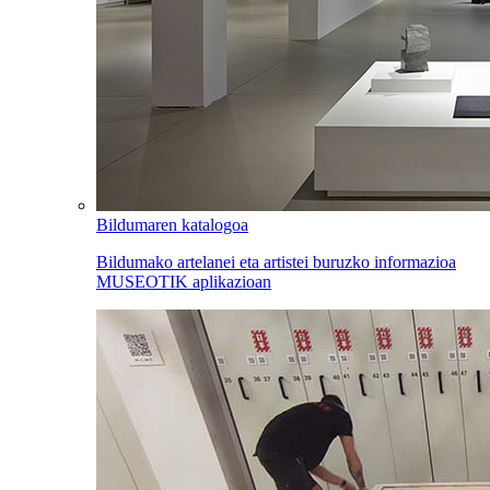
Bildumaren katalogoa
Bildumako artelanei eta artistei buruzko informazioa
MUSEOTIK aplikazioan