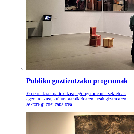
Publiko guztientzako programak
Esperientziak partekatzea, egungo artearen sekretuak
agerian uztea, kultura garaikidearen ateak gizartearen
sektore guztiei zabaltzea