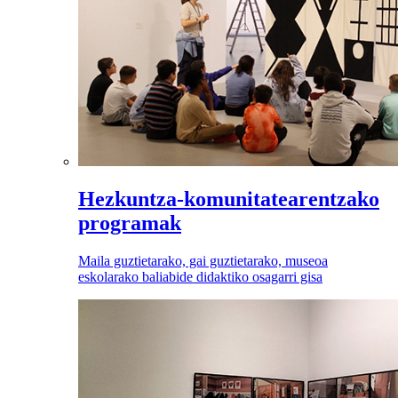
Hezkuntza-komunitatearentzako
programak
Maila guztietarako, gai guztietarako, museoa
eskolarako baliabide didaktiko osagarri gisa