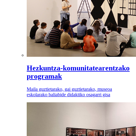
Hezkuntza-komunitatearentzako
programak
Maila guztietarako, gai guztietarako, museoa
eskolarako baliabide didaktiko osagarri gisa