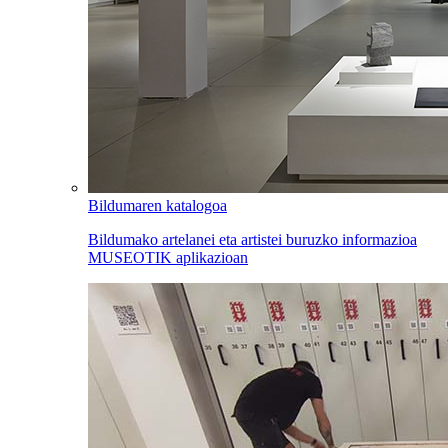
Bildumaren katalogoa
Bildumako artelanei eta artistei buruzko informazioa
MUSEOTIK aplikazioan