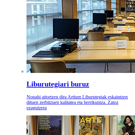
Liburutegiari buruz
Nonahi aitortzen dira Artium Liburutegiak eskaintzen
dituen zerbitzuen kalitatea eta berrikuntza. Zatoz
ezagutzera