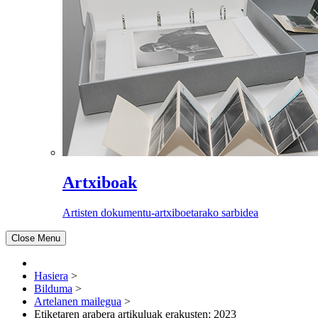
Artxiboak
Artisten dokumentu-artxiboetarako sarbidea
Close Menu
Hasiera
>
Bilduma
>
Artelanen mailegua
>
Etiketaren arabera artikuluak erakusten: 2023