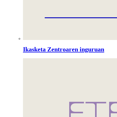
Ikasketa Zentroaren inguruan