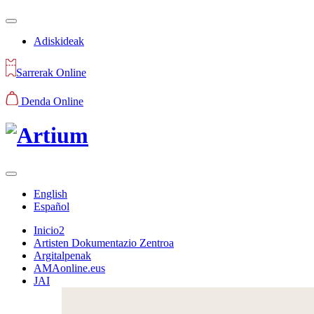
Adiskideak
Sarrerak Online
Denda Online
English
Español
Inicio2
Artisten Dokumentazio Zentroa
Argitalpenak
AMAonline.eus
JAI