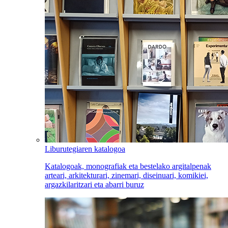
Liburutegiaren katalogoa
Katalogoak, monografiak eta bestelako argitalpenak
arteari, arkitekturari, zinemari, diseinuari, komikiei,
argazkilaritzari eta abarri buruz