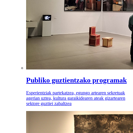
Publiko guztientzako programak
Esperientziak partekatzea, egungo artearen sekretuak
agerian uztea, kultura garaikidearen ateak gizartearen
sektore guztiei zabaltzea