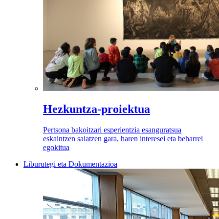
Hezkuntza-proiektua
Pertsona bakoitzari esperientzia esanguratsua
eskaintzen saiatzen gara, haren interesei eta beharrei
egokitua
Liburutegi eta Dokumentazioa