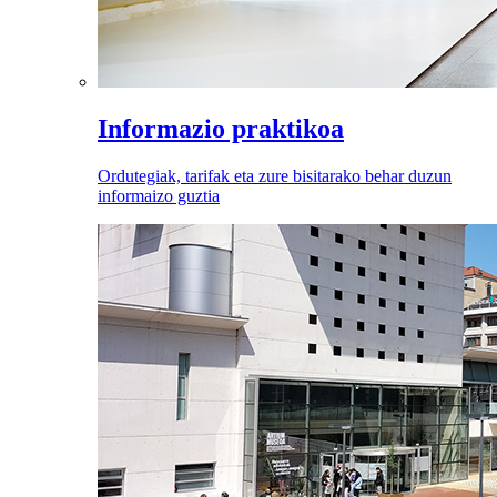
Informazio praktikoa
Ordutegiak, tarifak eta zure bisitarako behar duzun
informaizo guztia