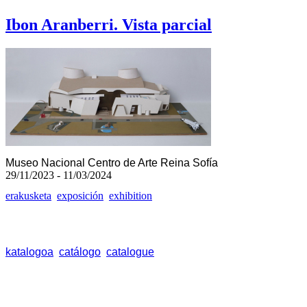
Ibon Aranberri. Vista parcial
Museo Nacional Centro de Arte Reina Sofía
29/11/2023 - 11/03/2024
erakusketa
exposición
exhibition
katalogoa
catálogo
catalogue