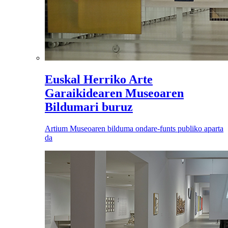
Euskal Herriko Arte
Garaikidearen Museoaren
Bildumari buruz
Artium Museoaren bilduma ondare-funts publiko aparta
da