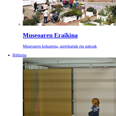
Museoaren Eraikina
Museoaren kokapena, aurrekariak eta gakoak
Bilduma