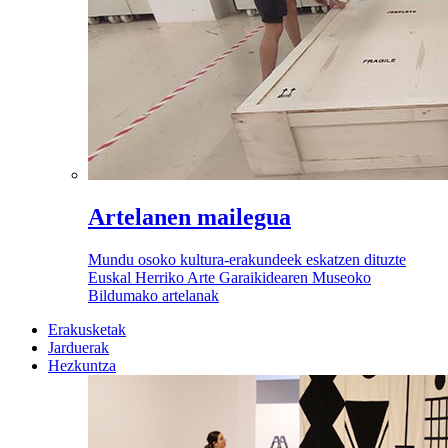
Artelanen mailegua
Mundu osoko kultura-erakundeek eskatzen dituzte
Euskal Herriko Arte Garaikidearen Museoko
Bildumako artelanak
Erakusketak
Jarduerak
Hezkuntza