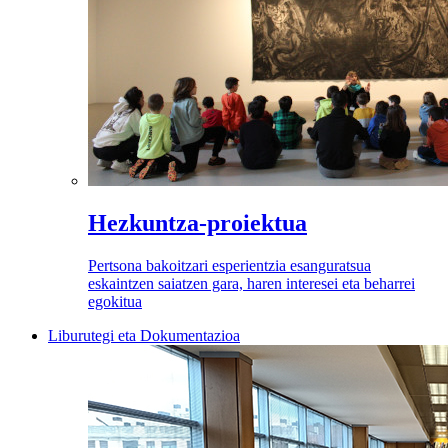
Hezkuntza-proiektua
Pertsona bakoitzari esperientzia esanguratsua
eskaintzen saiatzen gara, haren interesei eta beharrei
egokitua
Liburutegi eta Dokumentazioa