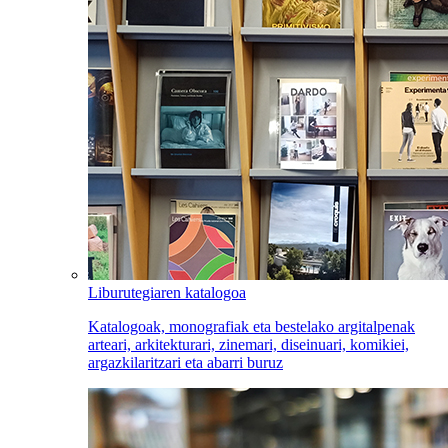
Liburutegiaren katalogoa
Katalogoak, monografiak eta bestelako argitalpenak
arteari, arkitekturari, zinemari, diseinuari, komikiei,
argazkilaritzari eta abarri buruz