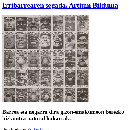
Irribarrearen segada. Artium Bilduma
Barrea eta negarra dira gizon-emakumeon berezko
hizkuntza natural bakarrak.
Publicado en
Erakusketak