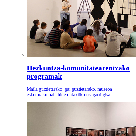
Hezkuntza-komunitatearentzako
programak
Maila guztietarako, gai guztietarako, museoa
eskolarako baliabide didaktiko osagarri gisa