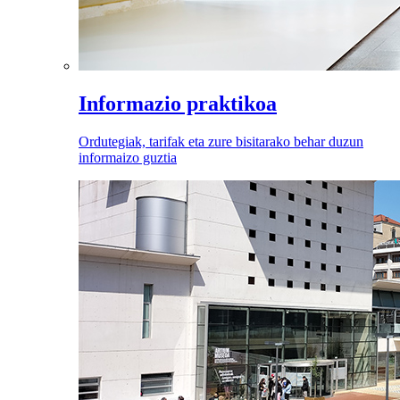
Informazio praktikoa
Ordutegiak, tarifak eta zure bisitarako behar duzun
informaizo guztia