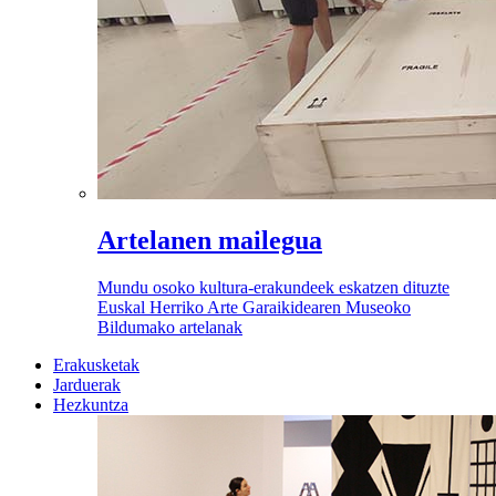
Artelanen mailegua
Mundu osoko kultura-erakundeek eskatzen dituzte
Euskal Herriko Arte Garaikidearen Museoko
Bildumako artelanak
Erakusketak
Jarduerak
Hezkuntza