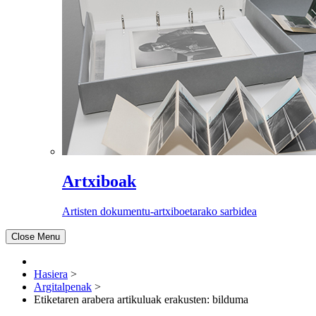
Artxiboak
Artisten dokumentu-artxiboetarako sarbidea
Close Menu
Hasiera
>
Argitalpenak
>
Etiketaren arabera artikuluak erakusten: bilduma