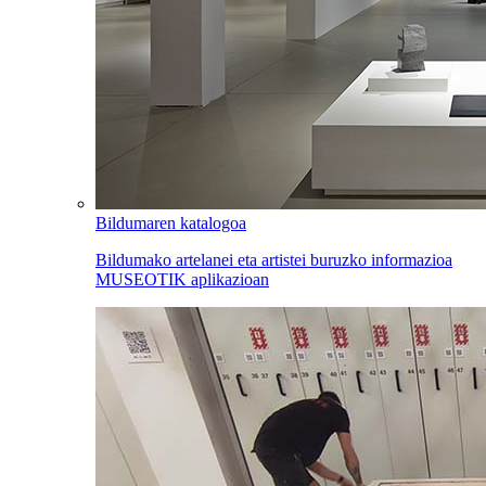
Bildumaren katalogoa
Bildumako artelanei eta artistei buruzko informazioa
MUSEOTIK aplikazioan