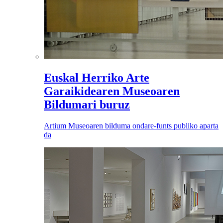
Euskal Herriko Arte
Garaikidearen Museoaren
Bildumari buruz
Artium Museoaren bilduma ondare-funts publiko aparta
da