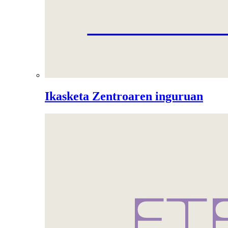
Ikasketa Zentroaren inguruan