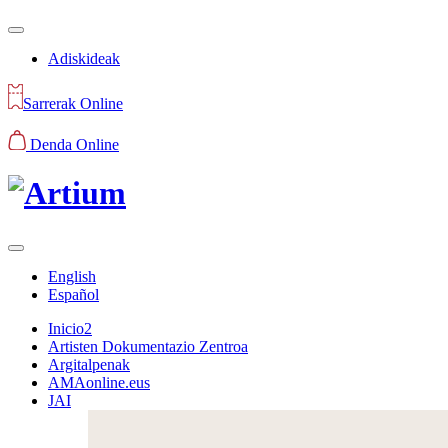
Adiskideak
Sarrerak Online
Denda Online
English
Español
Inicio2
Artisten Dokumentazio Zentroa
Argitalpenak
AMAonline.eus
JAI