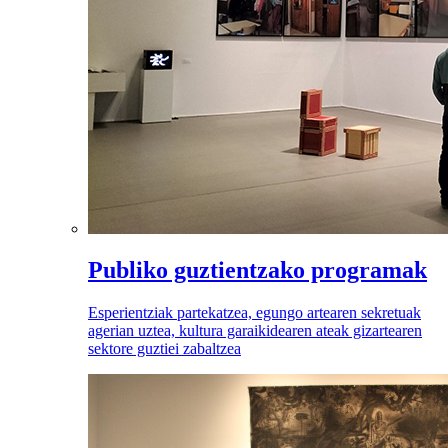
Publiko guztientzako programak
Esperientziak partekatzea, egungo artearen sekretuak
agerian uztea, kultura garaikidearen ateak gizartearen
sektore guztiei zabaltzea