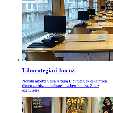
Liburutegiari buruz
Nonahi aitortzen dira Artium Liburutegiak eskaintzen
dituen zerbitzuen kalitatea eta berrikuntza. Zatoz
ezagutzera