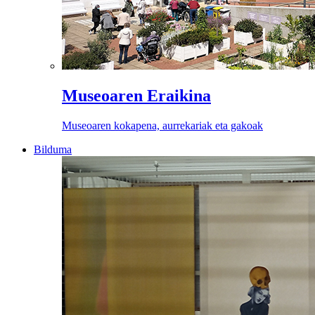
Museoaren Eraikina
Museoaren kokapena, aurrekariak eta gakoak
Bilduma