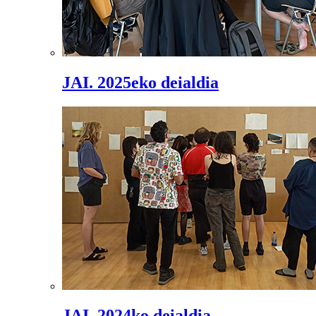
JAI. 2025eko deialdia
JAI. 2024ko deialdia