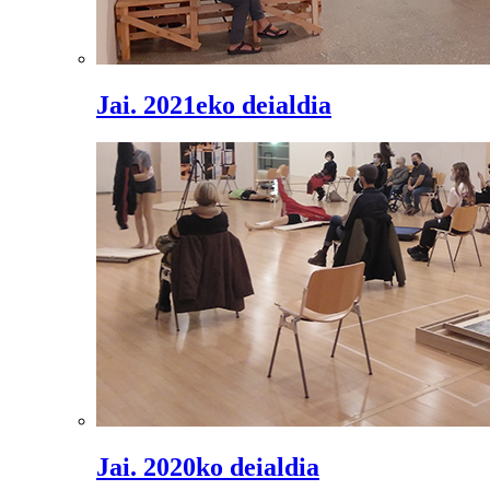
Jai. 2021eko deialdia
Jai. 2020ko deialdia