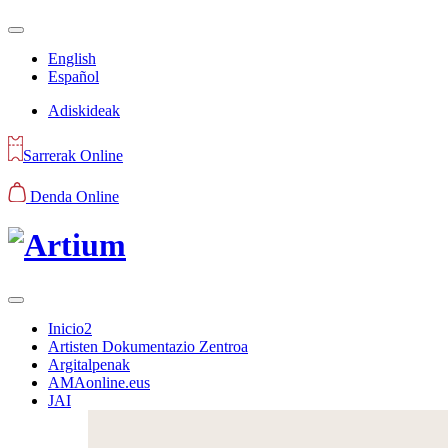
English
Español
Adiskideak
Sarrerak Online
Denda Online
Inicio2
Artisten Dokumentazio Zentroa
Argitalpenak
AMAonline.eus
JAI