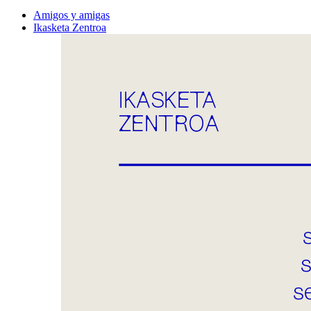
Amigos y amigas
Ikasketa Zentroa