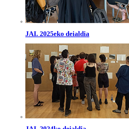
JAI. 2025eko deialdia
JAI. 2024ko deialdia