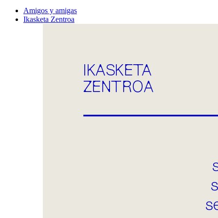
Amigos y amigas
Ikasketa Zentroa