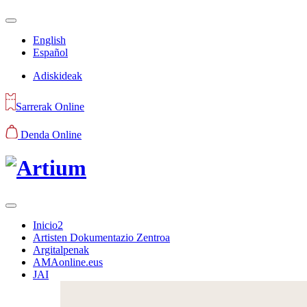
English
Español
Adiskideak
Sarrerak Online
Denda Online
Inicio2
Artisten Dokumentazio Zentroa
Argitalpenak
AMAonline.eus
JAI