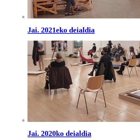
Jai. 2021eko deialdia
Jai. 2020ko deialdia