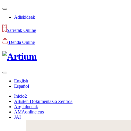
Adiskideak
Sarrerak Online
Denda Online
English
Español
Inicio2
Artisten Dokumentazio Zentroa
Argitalpenak
AMAonline.eus
JAI