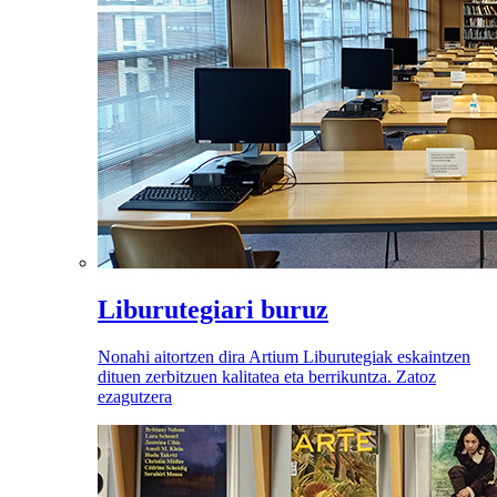
Liburutegiari buruz
Nonahi aitortzen dira Artium Liburutegiak eskaintzen
dituen zerbitzuen kalitatea eta berrikuntza. Zatoz
ezagutzera