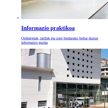
Informazio praktikoa
Ordutegiak, tarifak eta zure bisitarako behar duzun
informaizo guztia