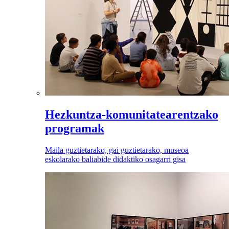
Hezkuntza-komunitatearentzako
programak
Maila guztietarako, gai guztietarako, museoa
eskolarako baliabide didaktiko osagarri gisa