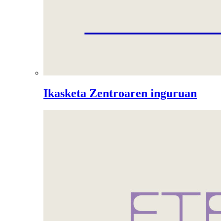
Ikasketa Zentroaren inguruan