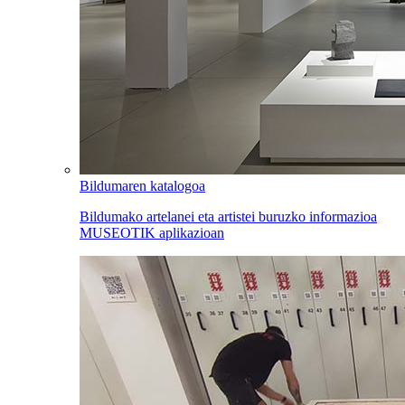
Bildumaren katalogoa
Bildumako artelanei eta artistei buruzko informazioa
MUSEOTIK aplikazioan