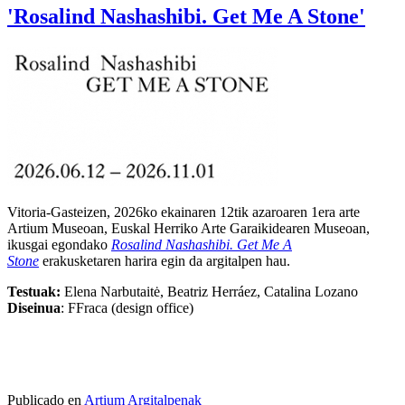
'Rosalind Nashashibi. Get Me A Stone'
Vitoria-Gasteizen, 2026ko ekainaren 12tik azaroaren 1era arte
Artium Museoan, Euskal Herriko Arte Garaikidearen Museoan,
ikusgai egondako
Rosalind Nashashibi. Get Me A
Stone
erakusketaren harira egin da argitalpen hau.
Testuak:
Elena Narbutaitė, Beatriz Herráez, Catalina Lozano
Diseinua
: FFraca (design office)
Publicado en
Artium Argitalpenak