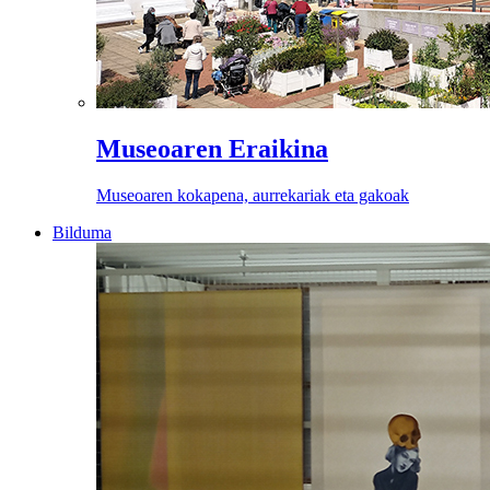
Museoaren Eraikina
Museoaren kokapena, aurrekariak eta gakoak
Bilduma