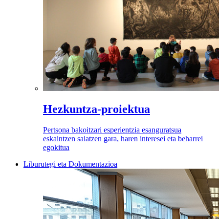
Hezkuntza-proiektua
Pertsona bakoitzari esperientzia esanguratsua
eskaintzen saiatzen gara, haren interesei eta beharrei
egokitua
Liburutegi eta Dokumentazioa