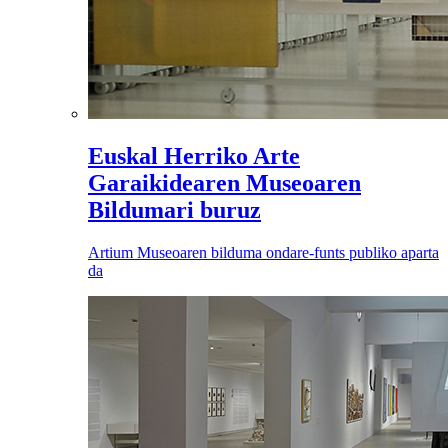
Euskal Herriko Arte
Garaikidearen Museoaren
Bildumari buruz
Artium Museoaren bilduma ondare-funts publiko aparta
da