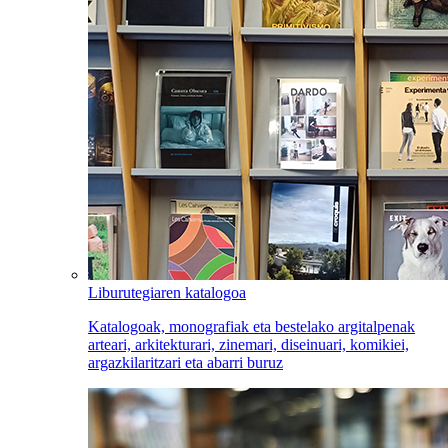
Liburutegiaren katalogoa
Katalogoak, monografiak eta bestelako argitalpenak
arteari, arkitekturari, zinemari, diseinuari, komikiei,
argazkilaritzari eta abarri buruz