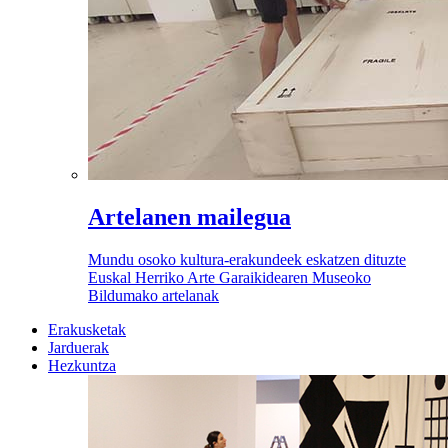
Artelanen mailegua
Mundu osoko kultura-erakundeek eskatzen dituzte
Euskal Herriko Arte Garaikidearen Museoko
Bildumako artelanak
Erakusketak
Jarduerak
Hezkuntza