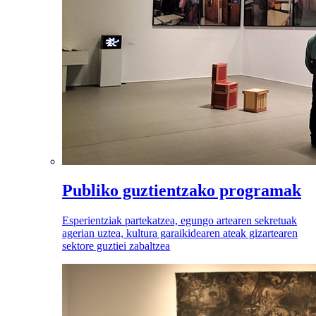
Publiko guztientzako programak
Esperientziak partekatzea, egungo artearen sekretuak
agerian uztea, kultura garaikidearen ateak gizartearen
sektore guztiei zabaltzea