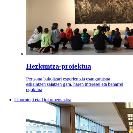
Hezkuntza-proiektua
Pertsona bakoitzari esperientzia esanguratsua
eskaintzen saiatzen gara, haren interesei eta beharrei
egokitua
Liburutegi eta Dokumentazioa