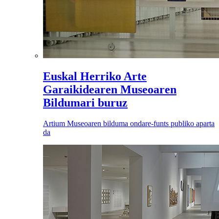
Euskal Herriko Arte
Garaikidearen Museoaren
Bildumari buruz
Artium Museoaren bilduma ondare-funts publiko aparta
da