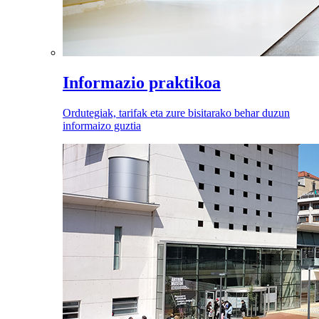
Informazio praktikoa
Ordutegiak, tarifak eta zure bisitarako behar duzun
informaizo guztia