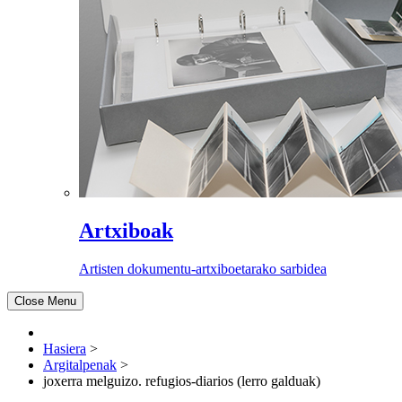
Artxiboak
Artisten dokumentu-artxiboetarako sarbidea
Close Menu
Hasiera
>
Argitalpenak
>
joxerra melguizo. refugios-diarios (lerro galduak)