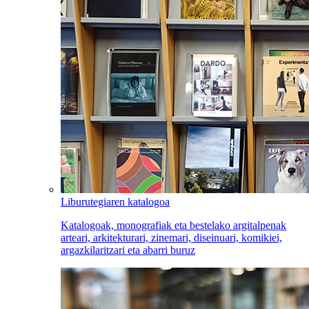
Liburutegiaren katalogoa
Katalogoak, monografiak eta bestelako argitalpenak
arteari, arkitekturari, zinemari, diseinuari, komikiei,
argazkilaritzari eta abarri buruz