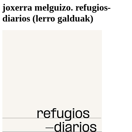
joxerra melguizo. refugios-
diarios (lerro galduak)