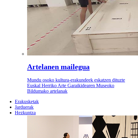
Artelanen mailegua
Mundu osoko kultura-erakundeek eskatzen dituzte
Euskal Herriko Arte Garaikidearen Museoko
Bildumako artelanak
Erakusketak
Jarduerak
Hezkuntza