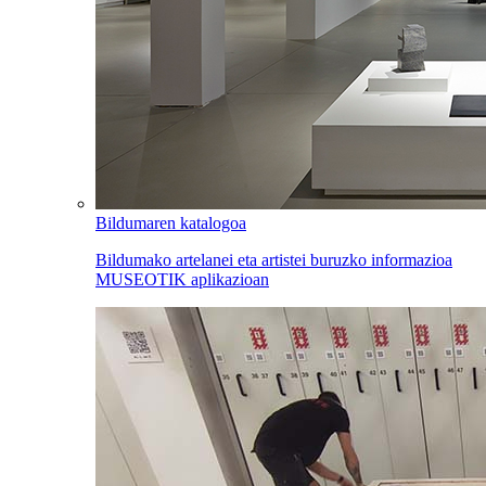
Bildumaren katalogoa
Bildumako artelanei eta artistei buruzko informazioa
MUSEOTIK aplikazioan