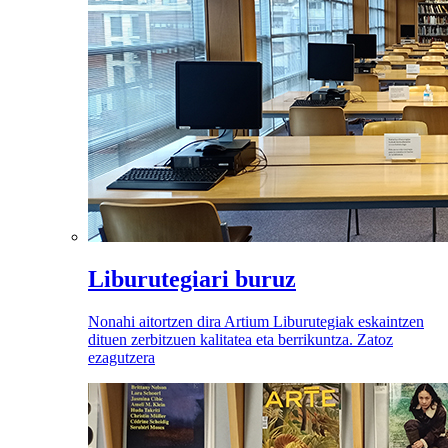
Liburutegiari buruz
Nonahi aitortzen dira Artium Liburutegiak eskaintzen
dituen zerbitzuen kalitatea eta berrikuntza. Zatoz
ezagutzera