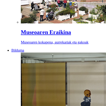
Museoaren Eraikina
Museoaren kokapena, aurrekariak eta gakoak
Bilduma