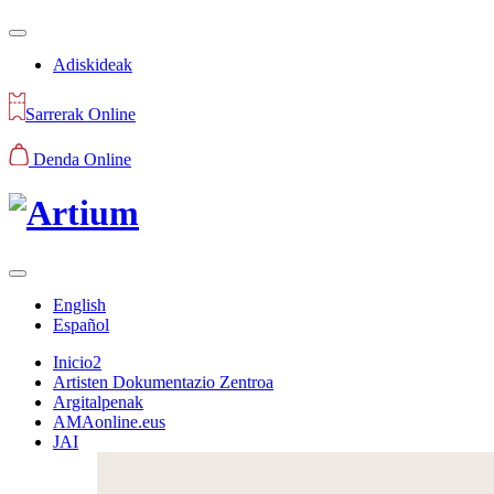
Adiskideak
Sarrerak Online
Denda Online
English
Español
Inicio2
Artisten Dokumentazio Zentroa
Argitalpenak
AMAonline.eus
JAI