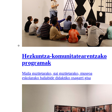
Hezkuntza-komunitatearentzako
programak
Maila guztietarako, gai guztietarako, museoa
eskolarako baliabide didaktiko osagarri gisa