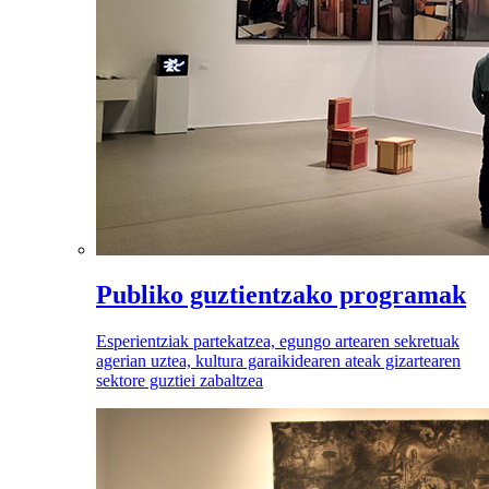
Publiko guztientzako programak
Esperientziak partekatzea, egungo artearen sekretuak
agerian uztea, kultura garaikidearen ateak gizartearen
sektore guztiei zabaltzea