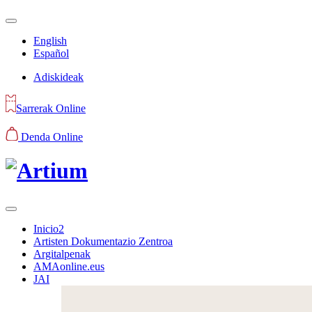
English
Español
Adiskideak
Sarrerak Online
Denda Online
Inicio2
Artisten Dokumentazio Zentroa
Argitalpenak
AMAonline.eus
JAI