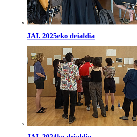
JAI. 2025eko deialdia
JAI. 2024ko deialdia