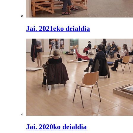
Jai. 2021eko deialdia
Jai. 2020ko deialdia