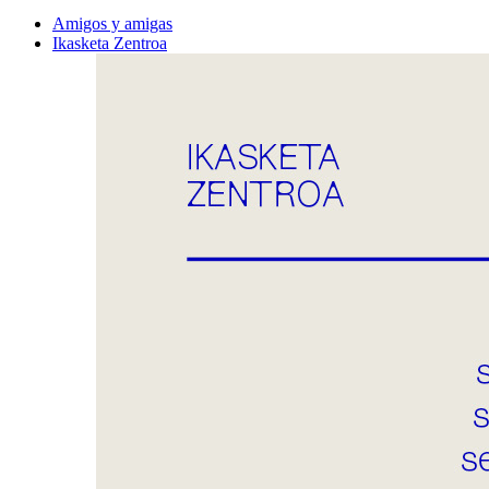
Amigos y amigas
Ikasketa Zentroa