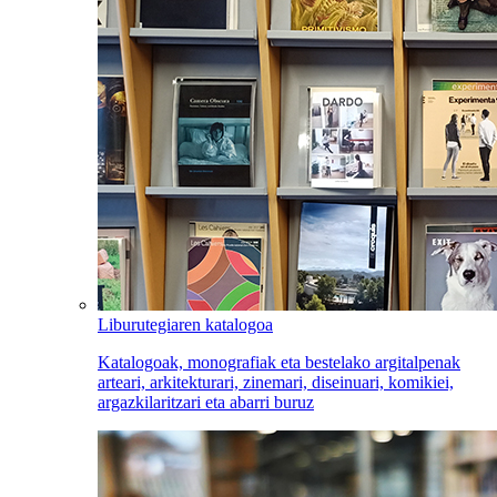
Liburutegiaren katalogoa
Katalogoak, monografiak eta bestelako argitalpenak
arteari, arkitekturari, zinemari, diseinuari, komikiei,
argazkilaritzari eta abarri buruz