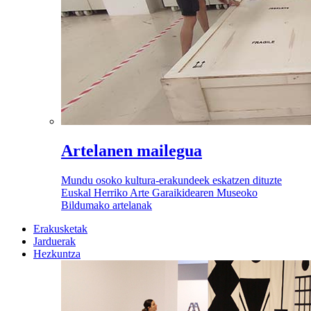
Artelanen mailegua
Mundu osoko kultura-erakundeek eskatzen dituzte
Euskal Herriko Arte Garaikidearen Museoko
Bildumako artelanak
Erakusketak
Jarduerak
Hezkuntza