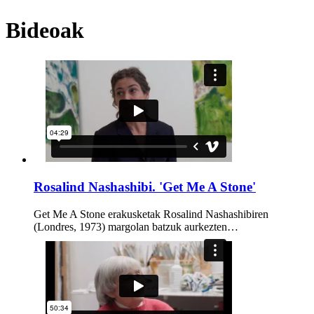
Bideoak
Rosalind Nashashibi. 'Get Me A Stone'
Get Me A Stone erakusketak Rosalind Nashashibiren
(Londres, 1973) margolan batzuk aurkezten…