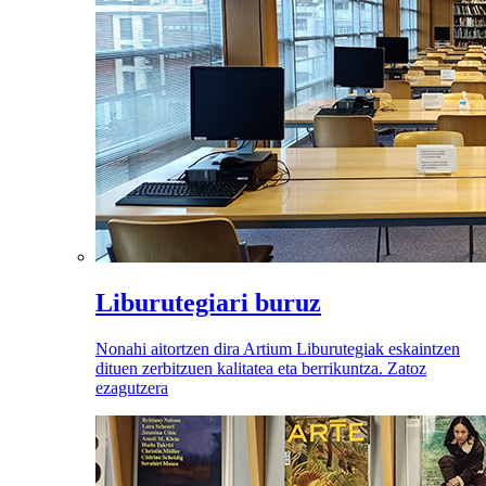
Liburutegiari buruz
Nonahi aitortzen dira Artium Liburutegiak eskaintzen
dituen zerbitzuen kalitatea eta berrikuntza. Zatoz
ezagutzera