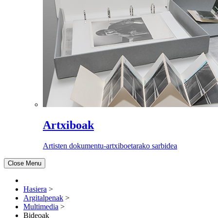
Artxiboak
Artisten dokumentu-artxiboetarako sarbidea
Close Menu
Hasiera
>
Argitalpenak
>
Multimedia
>
Bideoak