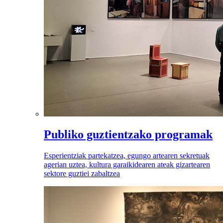
Publiko guztientzako programak
Esperientziak partekatzea, egungo artearen sekretuak
agerian uztea, kultura garaikidearen ateak gizartearen
sektore guztiei zabaltzea