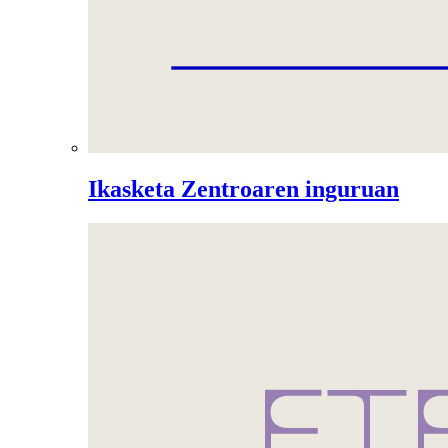
Ikasketa Zentroaren inguruan