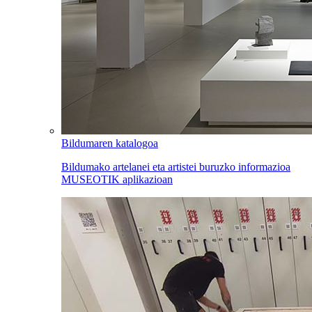
Bildumaren katalogoa
Bildumako artelanei eta artistei buruzko informazioa
MUSEOTIK aplikazioan