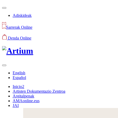
Adiskideak
Sarrerak Online
Denda Online
English
Español
Inicio2
Artisten Dokumentazio Zentroa
Argitalpenak
AMAonline.eus
JAI