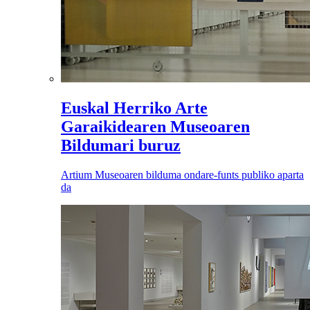
Euskal Herriko Arte
Garaikidearen Museoaren
Bildumari buruz
Artium Museoaren bilduma ondare-funts publiko aparta
da