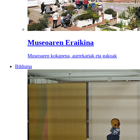
Museoaren Eraikina
Museoaren kokapena, aurrekariak eta gakoak
Bilduma