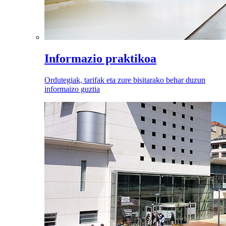
Informazio praktikoa
Ordutegiak, tarifak eta zure bisitarako behar duzun
informaizo guztia