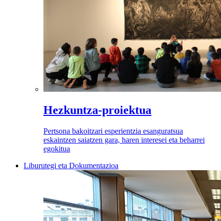
Hezkuntza-proiektua
Pertsona bakoitzari esperientzia esanguratsua
eskaintzen saiatzen gara, haren interesei eta beharrei
egokitua
Liburutegi eta Dokumentazioa