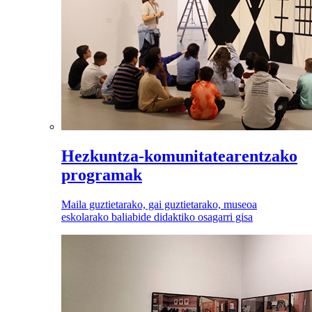
Hezkuntza-komunitatearentzako
programak
Maila guztietarako, gai guztietarako, museoa
eskolarako baliabide didaktiko osagarri gisa