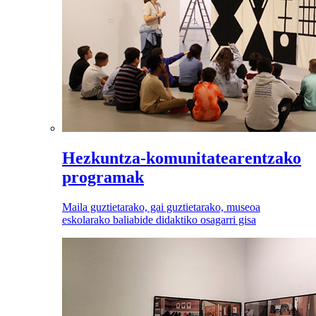
Hezkuntza-komunitatearentzako
programak
Maila guztietarako, gai guztietarako, museoa
eskolarako baliabide didaktiko osagarri gisa