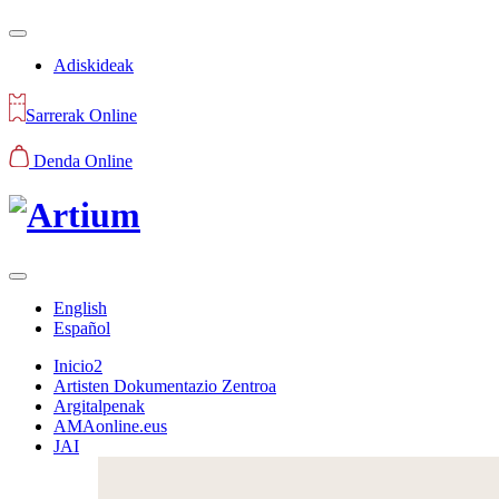
Adiskideak
Sarrerak Online
Denda Online
English
Español
Inicio2
Artisten Dokumentazio Zentroa
Argitalpenak
AMAonline.eus
JAI