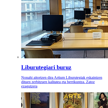
Liburutegiari buruz
Nonahi aitortzen dira Artium Liburutegiak eskaintzen
dituen zerbitzuen kalitatea eta berrikuntza. Zatoz
ezagutzera