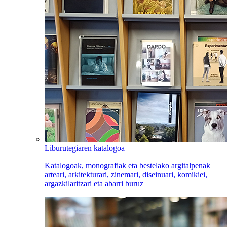
Liburutegiaren katalogoa
Katalogoak, monografiak eta bestelako argitalpenak
arteari, arkitekturari, zinemari, diseinuari, komikiei,
argazkilaritzari eta abarri buruz