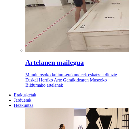
Artelanen mailegua
Mundu osoko kultura-erakundeek eskatzen dituzte
Euskal Herriko Arte Garaikidearen Museoko
Bildumako artelanak
Erakusketak
Jarduerak
Hezkuntza