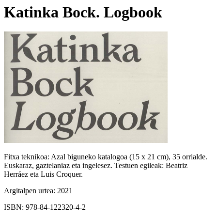
Katinka Bock. Logbook
Fitxa teknikoa:
Azal biguneko katalogoa (15 x 21 cm), 35 orrialde.
Euskaraz, gaztelaniaz eta ingelesez. Testuen egileak: Beatriz
Herráez eta Luis Croquer.
Argitalpen urtea:
2021
ISBN:
978-84-122320-4-2