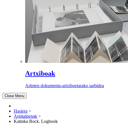
Artxiboak
Artisten dokumentu-artxiboetarako sarbidea
Close Menu
Hasiera
>
Argitalpenak
>
Katinka Bock. Logbook