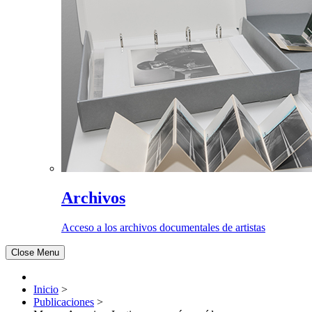
Archivos
Acceso a los archivos documentales de artistas
Close Menu
Inicio
>
Publicaciones
>