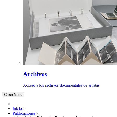
Archivos
Acceso a los archivos documentales de artistas
Close Menu
Inicio
>
Publicaciones
>