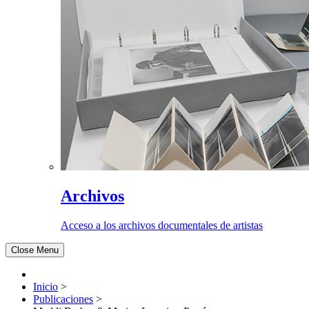
Archivos
Acceso a los archivos documentales de artistas
Close Menu
Inicio
>
Publicaciones
>