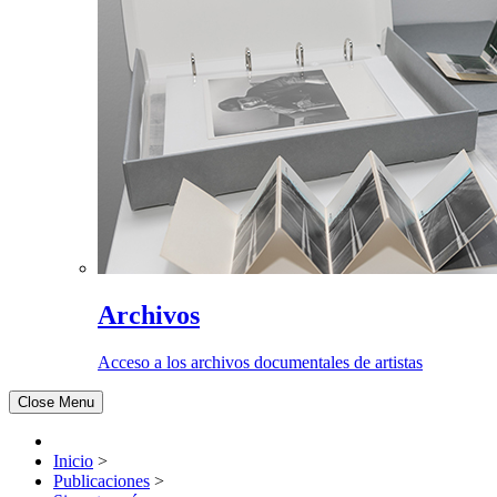
Archivos
Acceso a los archivos documentales de artistas
Close Menu
Inicio
>
Publicaciones
>