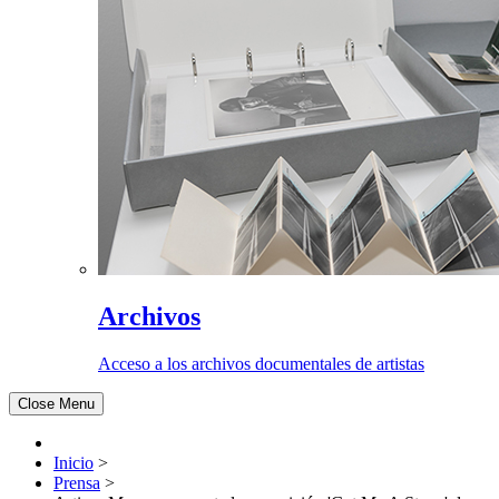
Archivos
Acceso a los archivos documentales de artistas
Close Menu
Inicio
>
Prensa
>