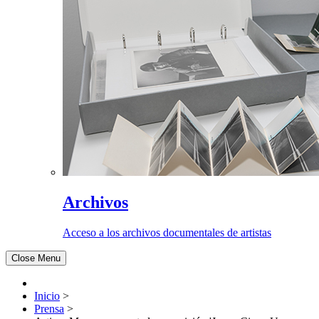
Archivos
Acceso a los archivos documentales de artistas
Close Menu
Inicio
>
Prensa
>