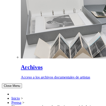
Archivos
Acceso a los archivos documentales de artistas
Close Menu
Inicio
>
Prensa
>