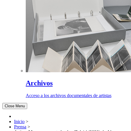
Archivos
Acceso a los archivos documentales de artistas
Close Menu
Inicio
>
Prensa
>