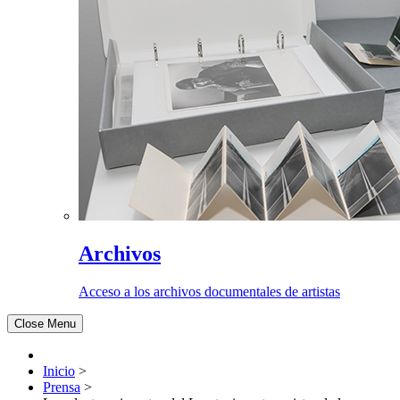
Archivos
Acceso a los archivos documentales de artistas
Close Menu
Inicio
>
Prensa
>