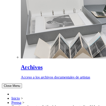
Archivos
Acceso a los archivos documentales de artistas
Close Menu
Inicio
>
Prensa
>