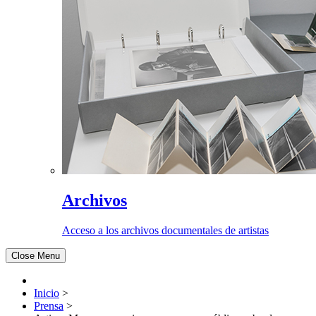
Archivos
Acceso a los archivos documentales de artistas
Close Menu
Inicio
>
Prensa
>