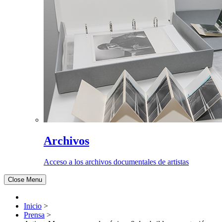
Archivos
Acceso a los archivos documentales de artistas
Close Menu
Inicio
>
Prensa
>