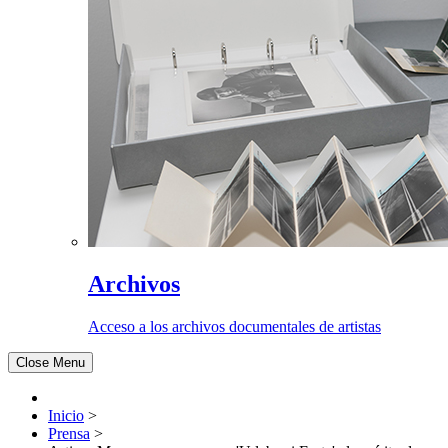
Archivos
Acceso a los archivos documentales de artistas
Close Menu
Inicio
>
Prensa
>