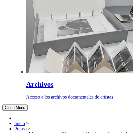
Archivos
Acceso a los archivos documentales de artistas
Close Menu
Inicio
>
Prensa
>