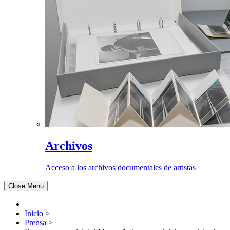
Archivos
Acceso a los archivos documentales de artistas
Close Menu
Inicio
>
Prensa
>