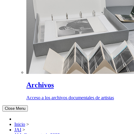
Archivos
Acceso a los archivos documentales de artistas
Close Menu
Inicio
>
JAI
>