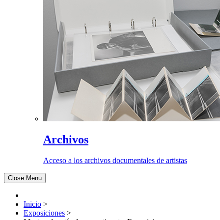
Archivos
Acceso a los archivos documentales de artistas
Close Menu
Inicio
>
Exposiciones
>