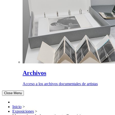
Archivos
Acceso a los archivos documentales de artistas
Close Menu
Inicio
>
Exposiciones
>