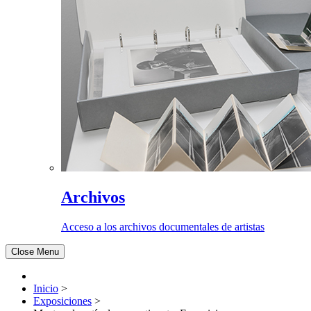
Archivos
Acceso a los archivos documentales de artistas
Close Menu
Inicio
>
Exposiciones
>