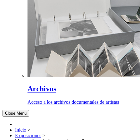
Archivos
Acceso a los archivos documentales de artistas
Close Menu
Inicio
>
Exposiciones
>